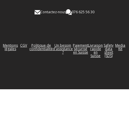
Contactez-nous
076 625 56 30
Mentions
CGV
Politique de
Un besoin
Paiement
Livraison
Safety
Media
légales
confidentialité
d'assistance
sécurisé
rapide
data
Kit
?
en Suisse
en
sheet
Suisse
(SDS)