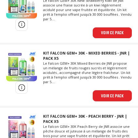
Le Falcon GEM+ 30K New Strawberry Kiwi de JNR
associe une fraise sucrée à un kiwi légèrement
acidulé pour une vape fruitée et équilibrée. Un kit
prêt à l’emploi offrant jusqu’à 30 000 bouffées . Vendu
par 5....
VOIR CE PACK
KIT FALCON GEM+ 30K - MIXED BERRIES - JNR |
PACK X5
Le Falcon GEM+ 30K Mixed Berries de JNR propose
un mélange de fruits rouges sucrés et légèrement
acidulés , accompagné d’une légère fraîcheur. Un kit
prêt à l’emploi offrant jusqu’à 30 000 bouffées . Vendu
par 5....
VOIR CE PACK
KIT FALCON GEM+ 30K - PEACH BERRY - JNR |
PACK X5
Le Falcon GEM+ 30K Peach Berry de JNR associe une
pêche douce et juteuse à un mélange de fruits des
bois pour une vape fruitée et équilibrée. Un kit prêt