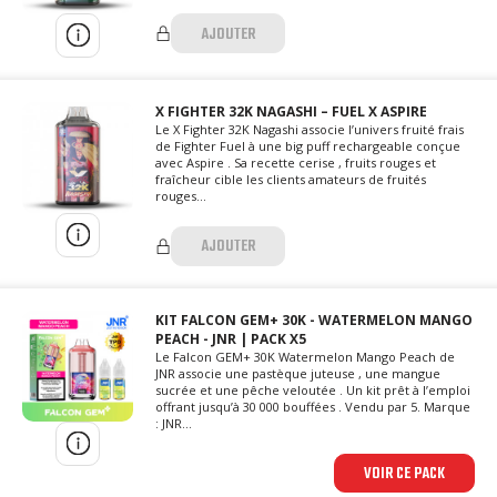
AJOUTER
X FIGHTER 32K NAGASHI – FUEL X ASPIRE
Le X Fighter 32K Nagashi associe l’univers fruité frais
de Fighter Fuel à une big puff rechargeable conçue
avec Aspire . Sa recette cerise , fruits rouges et
fraîcheur cible les clients amateurs de fruités
rouges...
AJOUTER
KIT FALCON GEM+ 30K - WATERMELON MANGO
PEACH - JNR | PACK X5
Le Falcon GEM+ 30K Watermelon Mango Peach de
JNR associe une pastèque juteuse , une mangue
sucrée et une pêche veloutée . Un kit prêt à l’emploi
offrant jusqu’à 30 000 bouffées . Vendu par 5. Marque
: JNR...
VOIR CE PACK