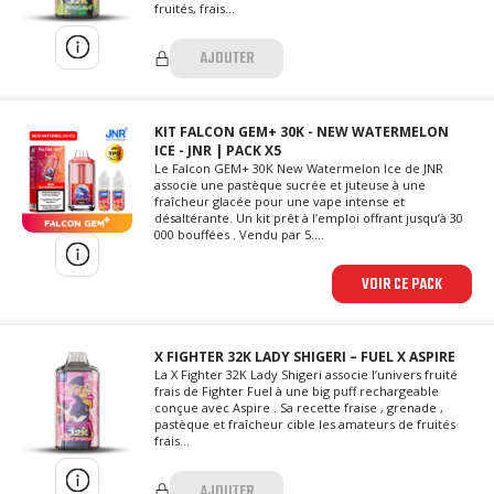
fruités, frais...
AJOUTER
KIT FALCON GEM+ 30K - NEW WATERMELON
ICE - JNR | PACK X5
Le Falcon GEM+ 30K New Watermelon Ice de JNR
associe une pastèque sucrée et juteuse à une
fraîcheur glacée pour une vape intense et
désaltérante. Un kit prêt à l’emploi offrant jusqu’à 30
000 bouffées . Vendu par 5....
VOIR CE PACK
X FIGHTER 32K LADY SHIGERI – FUEL X ASPIRE
La X Fighter 32K Lady Shigeri associe l’univers fruité
frais de Fighter Fuel à une big puff rechargeable
conçue avec Aspire . Sa recette fraise , grenade ,
pastèque et fraîcheur cible les amateurs de fruités
frais...
AJOUTER