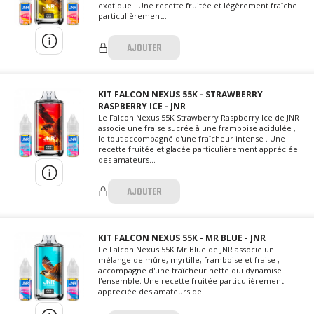
exotique . Une recette fruitée et légèrement fraîche
particulièrement...
AJOUTER
KIT FALCON NEXUS 55K - STRAWBERRY
RASPBERRY ICE - JNR
Le Falcon Nexus 55K Strawberry Raspberry Ice de JNR
associe une fraise sucrée à une framboise acidulée ,
le tout accompagné d'une fraîcheur intense . Une
recette fruitée et glacée particulièrement appréciée
des amateurs...
AJOUTER
KIT FALCON NEXUS 55K - MR BLUE - JNR
Le Falcon Nexus 55K Mr Blue de JNR associe un
mélange de mûre, myrtille, framboise et fraise ,
accompagné d'une fraîcheur nette qui dynamise
l'ensemble. Une recette fruitée particulièrement
appréciée des amateurs de...