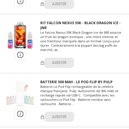
AJOUTER
KIT FALCON NEXUS 55K - BLACK DRAGON ICE -
JNR
Le Falcon Nexus 55K Black Dragon Ice de JNR associe
un fruit du dragon exotique , une mûre intense et
une fraîcheur marquée dans un format conçu pour
durer. Contrairement à la plupart des big puffs du
marché, sa...
AJOUTER
BATTERIE 500 MAH - LE POD FLIP BY PULP
Batterie Le Pod Flip rechargeable de la célèbre
marque française Pulp. Autonomie de 500 mAh et
recharge rapide via USB-C . Compatible avec les
cartouches Le Pod Flip . Batterie vendue sans
cartouche . Batterie...
AJOUTER