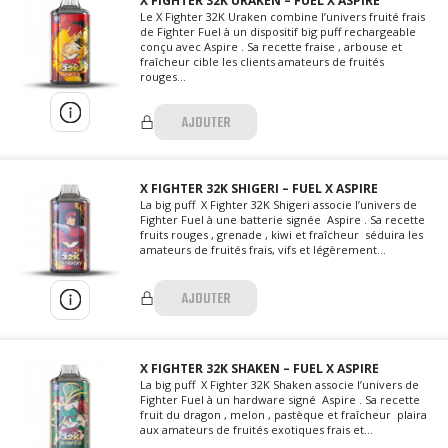
X FIGHTER 32K URAKEN – FUEL X ASPIRE
Le X Fighter 32K Uraken combine l’univers fruité frais
de Fighter Fuel à un dispositif big puff rechargeable
conçu avec Aspire . Sa recette fraise , arbouse et
fraîcheur cible les clients amateurs de fruités
rouges...
AJOUTER
X FIGHTER 32K SHIGERI – FUEL X ASPIRE
La big puff X Fighter 32K Shigeri associe l’univers de
Fighter Fuel à une batterie signée Aspire . Sa recette
fruits rouges , grenade , kiwi et fraîcheur séduira les
amateurs de fruités frais, vifs et légèrement...
AJOUTER
X FIGHTER 32K SHAKEN – FUEL X ASPIRE
La big puff X Fighter 32K Shaken associe l’univers de
Fighter Fuel à un hardware signé Aspire . Sa recette
fruit du dragon , melon , pastèque et fraîcheur plaira
aux amateurs de fruités exotiques frais et...