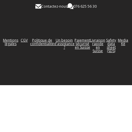
Contactez-nous
076 625 56 30
Mentions
CGV
Politique de
Un besoin
Paiement
Livraison
Safety
Media
légales
confidentialité
d'assistance
sécurisé
rapide
data
Kit
?
en Suisse
en
sheet
Suisse
(SDS)