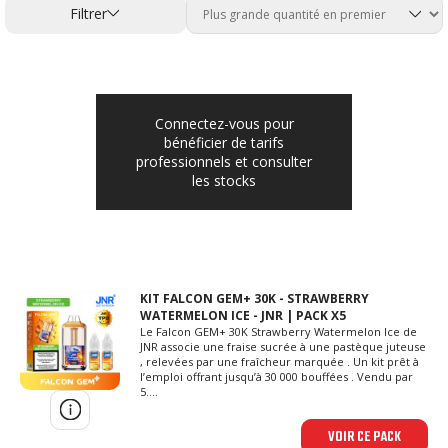
Filtrer
Connectez-vous pour
bénéficier de tarifs
professionnels et consulter
les stocks
KIT FALCON GEM+ 30K - STRAWBERRY
WATERMELON ICE - JNR | PACK X5
Le Falcon GEM+ 30K Strawberry Watermelon Ice de
JNR associe une fraise sucrée à une pastèque juteuse
, relevées par une fraîcheur marquée . Un kit prêt à
l’emploi offrant jusqu’à 30 000 bouffées . Vendu par
5....
VOIR CE PACK