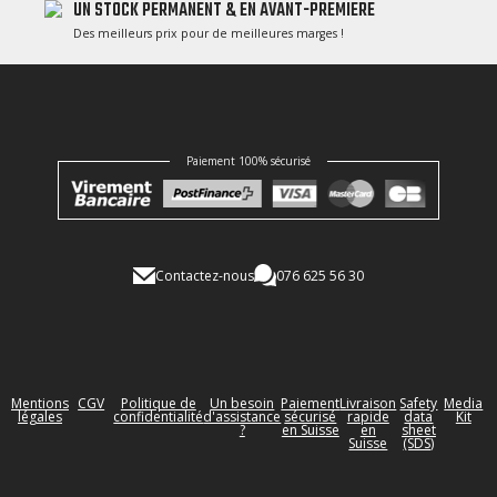
UN STOCK PERMANENT & EN AVANT-PREMIERE
Des meilleurs prix pour de meilleures marges !
Paiement 100% sécurisé
Contactez-nous
076 625 56 30
Mentions
CGV
Politique de
Un besoin
Paiement
Livraison
Safety
Media
légales
confidentialité
d'assistance
sécurisé
rapide
data
Kit
?
en Suisse
en
sheet
Suisse
(SDS)