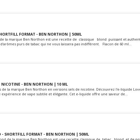
SHORTFILL FORMAT - BEN NORTHON | 50ML
o de la marque Ben Northon est une recette de classique blond puissant et authen
r d'arômes purs de tabac qui ne vous laissera pas indifférent. Flacon de 60 ml...
E NICOTINE - BEN NORTHON | 10 ML
rs de la marque Ben Northon en versions sels de nicotine. Découvrez l'e-liquide Lo
expérience de vape subtile et élégante. Cet e-liquide offre une saveur de...
 - SHORTFILL FORMAT - BEN NORTHON | 50ML
lond de la marque Ben Northon est une recette classique de tabac blond et de no