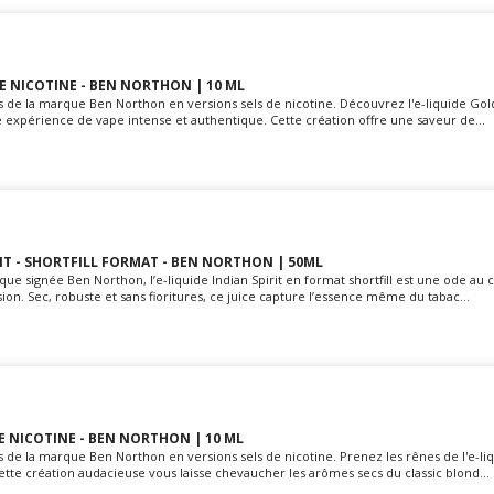
DE NICOTINE - BEN NORTHON | 10 ML
rs de la marque Ben Northon en versions sels de nicotine. Découvrez l'e-liquide Gol
 expérience de vape intense et authentique. Cette création offre une saveur de...
RIT - SHORTFILL FORMAT - BEN NORTHON | 50ML
e signée Ben Northon, l’e-liquide Indian Spirit en format shortfill est une ode au c
ion. Sec, robuste et sans fioritures, ce juice capture l’essence même du tabac...
DE NICOTINE - BEN NORTHON | 10 ML
s de la marque Ben Northon en versions sels de nicotine. Prenez les rênes de l'e-li
tte création audacieuse vous laisse chevaucher les arômes secs du classic blond...