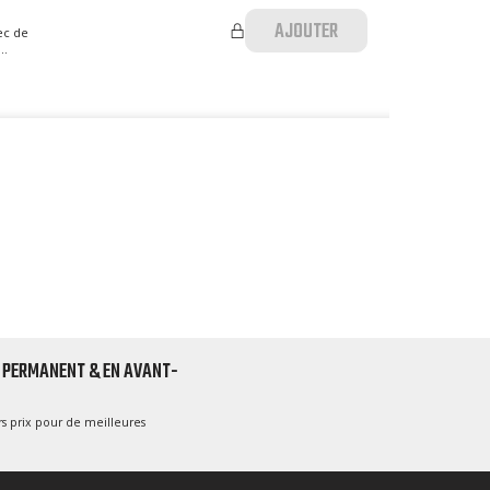
AJOUTER
ec de
..
 PERMANENT & EN AVANT-
s prix pour de meilleures