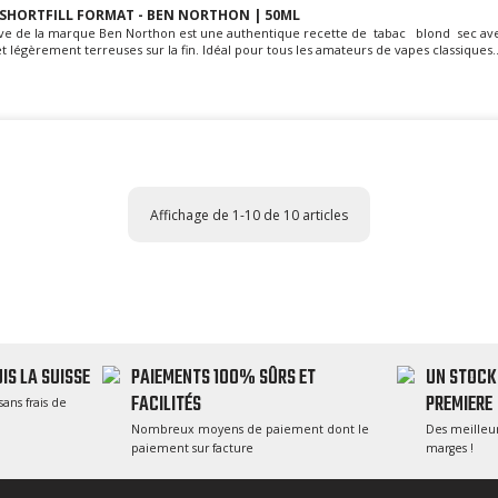
- SHORTFILL FORMAT - BEN NORTHON | 50ML
Five de la marque Ben Northon est une authentique recette de tabac blond sec av
t légèrement terreuses sur la fin. Idéal pour tous les amateurs de vapes classiques..
Affichage de 1-10 de 10 articles
IS LA SUISSE
PAIEMENTS 100% SÛRS ET
UN STOCK
FACILITÉS
PREMIERE
sans frais de
Nombreux moyens de paiement dont le
Des meilleur
paiement sur facture
marges !