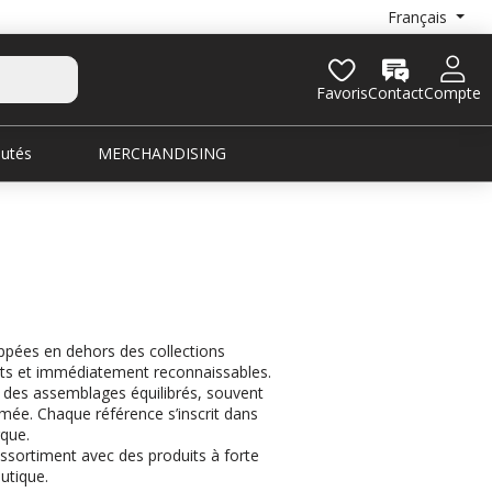
Français
Favoris
Contact
Compte
utés
MERCHANDISING
ppées en dehors des collections
ants et immédiatement reconnaissables.
t des assemblages équilibrés, souvent
rmée. Chaque référence s’inscrit dans
rque.
ssortiment avec des produits à forte
utique.