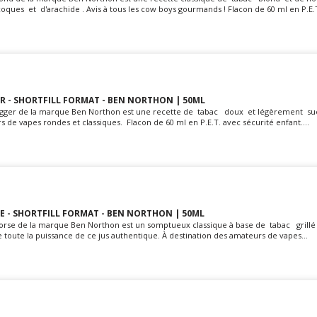
ques et d'arachide . Avis à tous les cow boys gourmands ! Flacon de 60 ml en P.E.T.
R - SHORTFILL FORMAT - BEN NORTHON | 50ML
Digger de la marque Ben Northon est une recette de tabac doux et légèrement su
rs de vapes rondes et classiques. Flacon de 60 ml en P.E.T. avec sécurité enfant....
E - SHORTFILL FORMAT - BEN NORTHON | 50ML
Horse de la marque Ben Northon est un somptueux classique à base de tabac grill
toute la puissance de ce jus authentique. À destination des amateurs de vapes...