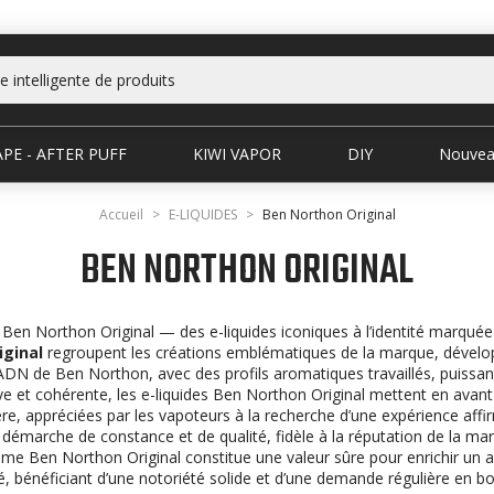
PE - AFTER PUFF
KIWI VAPOR
DIY
Nouvea
Accueil
E-LIQUIDES
Ben Northon Original
BEN NORTHON ORIGINAL
Ben Northon Original — des e-liquides iconiques à l’identité marquée
iginal
regroupent les créations emblématiques de la marque, dévelo
’ADN de Ben Northon, avec des profils aromatiques travaillés, puiss
ve et cohérente, les e-liquides Ben Northon Original mettent en avan
re, appréciées par les vapoteurs à la recherche d’une expérience affi
démarche de constance et de qualité, fidèle à la réputation de la ma
me Ben Northon Original constitue une valeur sûre pour enrichir un a
té, bénéficiant d’une notoriété solide et d’une demande régulière en bo