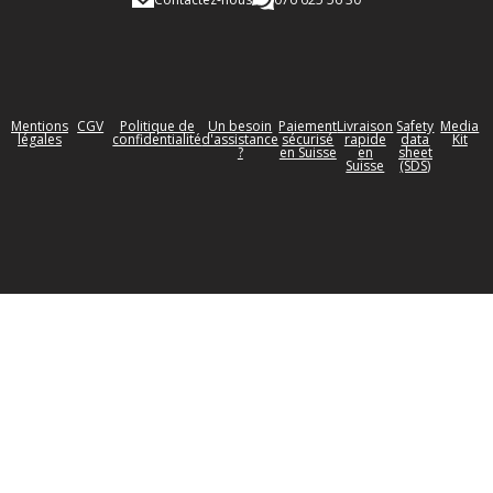
Mentions
CGV
Politique de
Un besoin
Paiement
Livraison
Safety
Media
légales
confidentialité
d'assistance
sécurisé
rapide
data
Kit
?
en Suisse
en
sheet
Suisse
(SDS)