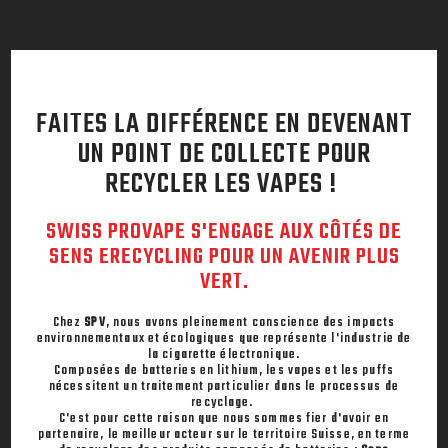
FAITES LA DIFFÉRENCE EN DEVENANT
UN POINT DE COLLECTE POUR
RECYCLER LES VAPES !
SWISS PROVAPE S'ENGAGE AUX CÔTÉS DE
SENS ERECYCLING POUR UN AVENIR PLUS
VERT.
Chez
SPV
, nous avons pleinement conscience des impacts
environnementaux et écologiques que représente l'industrie de
la cigarette électronique.
Composées de batteries en lithium, les vapes et les puffs
nécessitent un traitement particulier dans le processus de
recyclage.
C'est pour cette raison que nous sommes fier d'avoir en
partenaire, le meilleur acteur sur le territoire Suisse, en terme