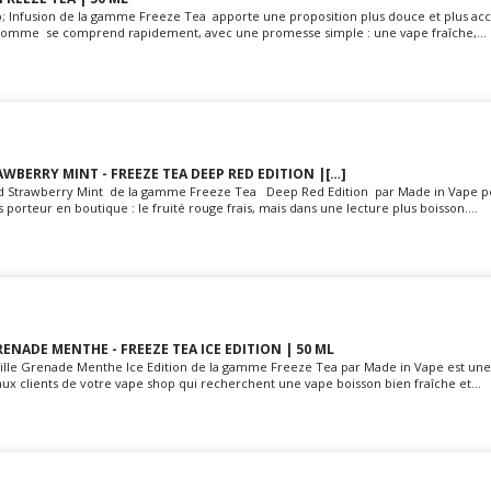
 Infusion de la gamme Freeze Tea apporte une proposition plus douce et plus acc
t pomme se comprend rapidement, avec une promesse simple : une vape fraîche,...
WBERRY MINT - FREEZE TEA DEEP RED EDITION |[…]
ild Strawberry Mint de la gamme Freeze Tea Deep Red Edition par Made in Vape 
 porteur en boutique : le fruité rouge frais, mais dans une lecture plus boisson....
ENADE MENTHE - FREEZE TEA ICE EDITION | 50 ML
eille Grenade Menthe Ice Edition de la gamme Freeze Tea par Made in Vape est un
ux clients de votre vape shop qui recherchent une vape boisson bien fraîche et...