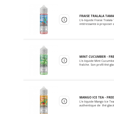
FRAISE TRALALA TAMAR
L’e-liquide Fraise Trala
intéressante à proposer a
MINT CUCUMBER - FRE
L’e-liquide Mint Cucumbe
fraîche. Son profil thé g
MANGO ICE TEA - FREE
L’e-liquide Mango Ice Te
authentique de thé glacé 