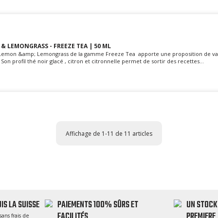
 & LEMONGRASS - FREEZE TEA | 50 ML
ea Lemon &amp; Lemongrass de la gamme Freeze Tea apporte une proposition de v
on profil thé noir glacé , citron et citronnelle permet de sortir des recettes...
Affichage de 1-11 de 11 articles
IS LA SUISSE
PAIEMENTS 100% SÛRS ET
UN STOCK
FACILITÉS
PREMIERE
sans frais de