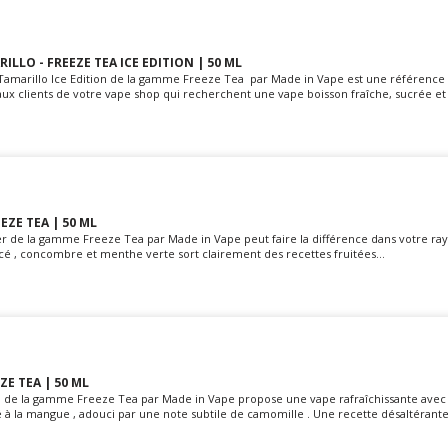
ILLO - FREEZE TEA ICE EDITION | 50 ML
la Tamarillo Ice Edition de la gamme Freeze Tea par Made in Vape est une référence
ux clients de votre vape shop qui recherchent une vape boisson fraîche, sucrée et t
EZE TEA | 50 ML
r de la gamme Freeze Tea par Made in Vape peut faire la différence dans votre ra
lacé , concombre et menthe verte sort clairement des recettes fruitées...
ZE TEA | 50 ML
a de la gamme Freeze Tea par Made in Vape propose une vape rafraîchissante avec
à la mangue , adouci par une note subtile de camomille . Une recette désaltérante,