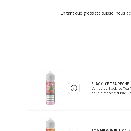
En tant que grossiste suisse, nous ac
BLACK ICE TEA PÊCHE -
L’e-liquide Black Ice Te
pour le marché suisse : l
POMME & INFUSION - 