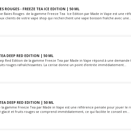
S ROUGES - FREEZE TEA ICE EDITION | 50 ML
une Baies Rouges de la gamme Freeze Tea Ice Edition par Made in Vape est une ré
aux clients de votre vape shop qui recherchent une vape boisson fraîche avec une..
TEA DEEP RED EDITION | 50 ML
Deep Red Edition de la gamme Freeze Tea par Made in Vape répond à une demande 
ruits rouges rafraîchissantes. La cerise donne un point d’entrée immédiatement...
 TEA DEEP RED EDITION | 50 ML
de la gamme Freeze Tea par Made in Vape est une référence pensée pour jouer le r
hé glacé et fruits rouges se comprend immédiatement, ce qui facilite le conseil en...