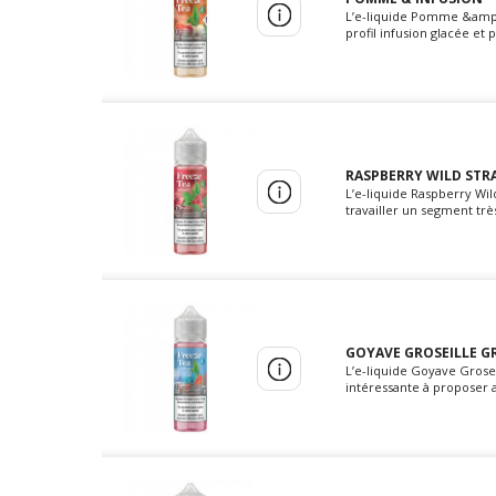
L’e-liquide Pomme &amp;
profil infusion glacée e
RASPBERRY WILD STRA
L’e-liquide Raspberry W
travailler un segment très
GOYAVE GROSEILLE GR
L’e-liquide Goyave Gros
intéressante à proposer a