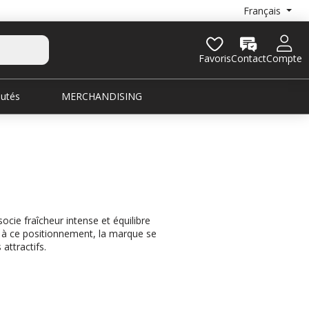
Français
Favoris
Contact
Compte
utés
MERCHANDISING
cie fraîcheur intense et équilibre
ce à ce positionnement, la marque se
attractifs.