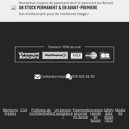
Nombreux moyens de paiement dont le paiement sur facture
UN STOCK PERMANENT & EN AVANT-PREMIERE
Des meilleurs prix pour de meilleures marges !
Paiement 100% sécurisé
Contactez-nous
076 625 56 30
Mentions
CGV
Politique de
Un besoin
Paiement
Livraison
Safety
Media
légales
confidentialité
d'assistance
sécurisé
rapide
data
Kit
?
en Suisse
en
sheet
Suisse
(SDS)