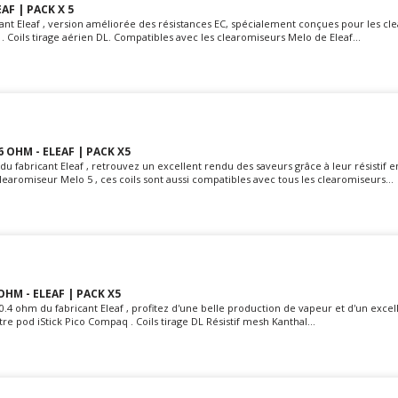
AF | PACK X 5
cant Eleaf , version améliorée des résistances EC, spécialement conçues pour les cl
. Coils tirage aérien DL. Compatibles avec les clearomiseurs Melo de Eleaf...
6 OHM - ELEAF | PACK X5
 du fabricant Eleaf , retrouvez un excellent rendu des saveurs grâce à leur résistif 
earomiseur Melo 5 , ces coils sont aussi compatibles avec tous les clearomiseurs...
OHM - ELEAF | PACK X5
0.4 ohm du fabricant Eleaf , profitez d'une belle production de vapeur et d'un excel
re pod iStick Pico Compaq . Coils tirage DL Résistif mesh Kanthal...