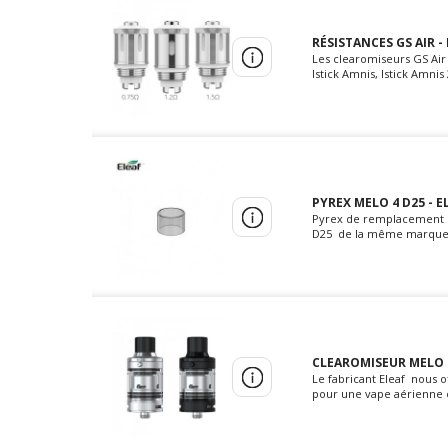
RÉSISTANCES GS AIR - 
Les clearomiseurs GS Air 2
Istick Amnis, Istick Amnis 
PYREX MELO 4 D25 - EL
Pyrex de remplacement Me
D25 de la même marque. R
CLEAROMISEUR MELO 4
Le fabricant Eleaf nous 
pour une vape aérienne et