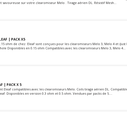
 savoureuse sur votre clearomiseur Melo . Tirage aérien DL. Résistif Mesh...
LEAF | PACK X5
0.15 ohm de chez Eleaf sont conçues pour les clearomiseurs Melo 3, Melo 4 et iJust
ihole Disponibles en 0.15 ohm Compatibles avec les clearomiseurs Melo 3, Melo 4...
F | PACK X 5
nt Eleaf compatibles avec les clearomiseurs Melo. Coils tirage aérien DL. Compatibl
af. Disponibles en version 0.3 ohm et 0.5 ohm. Vendues par packs de 5....