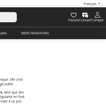
Français
Favoris
Contact
Compte
utés
MERCHANDISING
ique. Elle s’est
ge public.
ds
, ainsi que des
gularité en font
mant à un prix