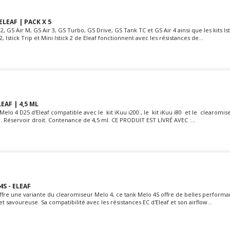
ELEAF | PACK X 5
, GS Air M, GS Air 3, GS Turbo, GS Drive, GS Tank TC et GS Air 4 ainsi que les kits Ist
2, Istick Trip et Mini Istick 2 de Eleaf fonctionnent avec les résistances de...
EAF | 4,5 ML
lo 4 D25 d'Eleaf compatible avec le kit iKuu i200 , le kit iKuu i80 et le clearomis
éservoir droit. Contenance de 4,5 ml. CE PRODUIT EST LIVRÉ AVEC :...
S - ELEAF
offre une variante du clearomiseur Melo 4, ce tank Melo 4S offre de belles perform
 savoureuse. Sa compatibilité avec les résistances EC d'Eleaf et son airflow...