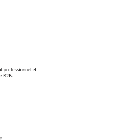
nt professionnel et
re B2B.
e