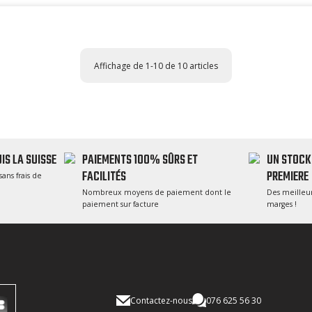
Affichage de 1-10 de 10 articles
IS LA SUISSE
PAIEMENTS 100% SÛRS ET
UN STOCK
FACILITÉS
PREMIERE
sans frais de
Nombreux moyens de paiement dont le
Des meilleur
paiement sur facture
marges !
Contactez-nous
076 625 56 30