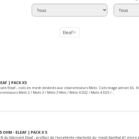
Eleaf
LEAF | PACK X5
cant Eleaf , coils en mesh destinés aux clearomiseurs Melo. Coils tirage aérien DL. R
romiseurs Melo 2 / Melo 3 / Melo 3 Mini / Melo 4 D22 / Melo 4 D25 /...
5 OHM - ELEAF | PACK X 5
N du fabricant Eleaf , profitez de l'excellente réactivité du mesh Kanthal A1 micro