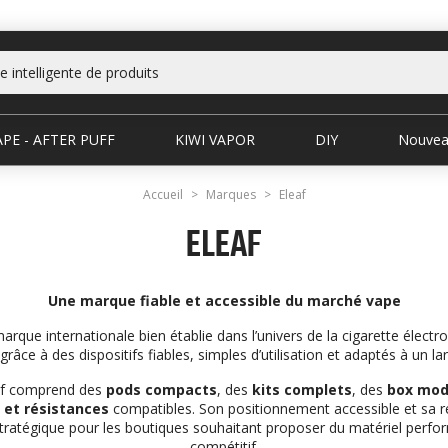
PE - AFTER PUFF
KIWI VAPOR
DIY
Nouvea
Accueil
Marques
Eleaf
ELEAF
Une marque fiable et accessible du marché vape
arque internationale bien établie dans l’univers de la cigarette électron
râce à des dispositifs fiables, simples d’utilisation et adaptés à un lar
f comprend des
pods compacts
, des
kits complets
, des
box mo
 et résistances
compatibles. Son positionnement accessible et sa ré
ratégique pour les boutiques souhaitant proposer du matériel perfor
compétitif.