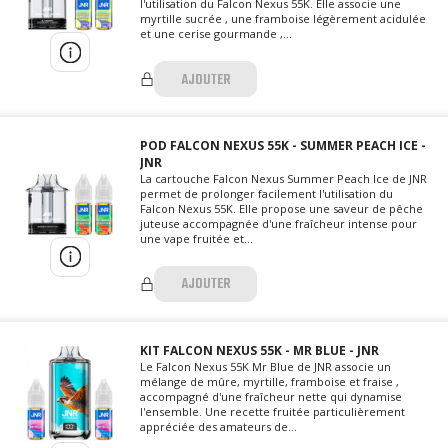
l'utilisation du Falcon Nexus 55K. Elle associe une
myrtille sucrée , une framboise légèrement acidulée
et une cerise gourmande ,...
AJOUTER
POD FALCON NEXUS 55K - SUMMER PEACH ICE -
JNR
La cartouche Falcon Nexus Summer Peach Ice de JNR
permet de prolonger facilement l'utilisation du
Falcon Nexus 55K. Elle propose une saveur de pêche
juteuse accompagnée d'une fraîcheur intense pour
une vape fruitée et...
AJOUTER
KIT FALCON NEXUS 55K - MR BLUE - JNR
Le Falcon Nexus 55K Mr Blue de JNR associe un
mélange de mûre, myrtille, framboise et fraise ,
accompagné d'une fraîcheur nette qui dynamise
l'ensemble. Une recette fruitée particulièrement
appréciée des amateurs de...