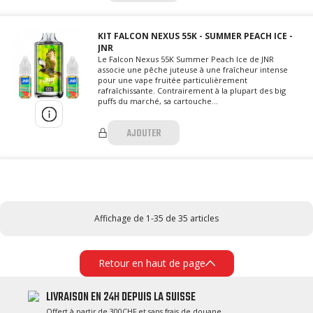
KIT FALCON NEXUS 55K - SUMMER PEACH ICE -
JNR
Le Falcon Nexus 55K Summer Peach Ice de JNR
associe une pêche juteuse à une fraîcheur intense
pour une vape fruitée particulièrement
rafraîchissante. Contrairement à la plupart des big
puffs du marché, sa cartouche...
AJOUTER
Affichage de 1-35 de 35 articles
Retour en haut de page
LIVRAISON EN 24H DEPUIS LA SUISSE
Offert à partir de 300CHF et sans frais de douane