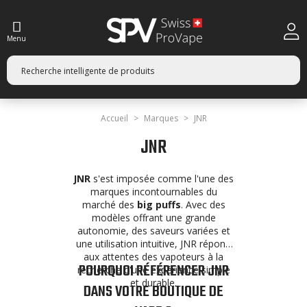
Menu
Accueil
Marques
JNR
JNR
JNR
s'est imposée comme l'une des
marques incontournables du
marché des
big puffs
. Avec des
modèles offrant une grande
autonomie, des saveurs variées et
une utilisation intuitive, JNR répond
aux attentes des vapoteurs à la
POURQUOI RÉFÉRENCER JNR
recherche d'une expérience simple
et durable.
DANS VOTRE BOUTIQUE DE