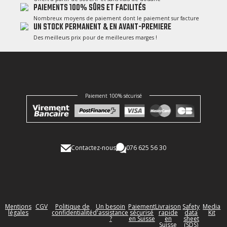
PAIEMENTS 100% SÛRS ET FACILITÉS
Nombreux moyens de paiement dont le paiement sur facture
UN STOCK PERMANENT & EN AVANT-PREMIERE
Des meilleurs prix pour de meilleures marges !
Paiement 100% sécurisé
Contactez-nous
076 625 56 30
Mentions
CGV
Politique de
Un besoin
Paiement
Livraison
Safety
Media
légales
confidentialité
d'assistance
sécurisé
rapide
data
Kit
?
en Suisse
en
sheet
Suisse
(SDS)