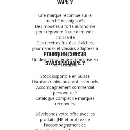
VAPE ?
Une marque reconnue sur le
marché des big puffs
Des modèles à forte autonomie
pour répondre à une demande
croissante
Des recettes fruitées, fraîches,
gourmandes et classics adaptées à
POURQUOI CHOISIR
tous les profils
Un design moderne et une prise en
SWISSPROVAPE ?
main intuitive
Stock disponible en Suisse
Livraison rapide aux professionnels
Accompagnement commercial
personnalisé
Catalogue complet de marques
reconnues
Développez votre offre avec les
produits JNR et profitez de
l'accompagnement de