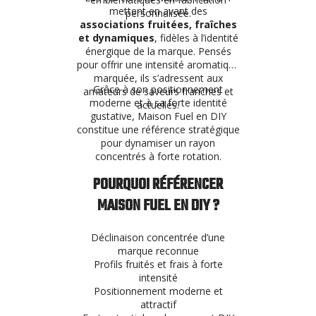
mettent en avant des
personnalisée.
associations fruitées, fraîches
et dynamiques
, fidèles à l’identité
énergique de la marque. Pensés
pour offrir une intensité aromatique
marquée, ils s’adressent aux
Grâce à son positionnement
amateurs de saveurs franches et
moderne et à sa forte identité
actuelles.
gustative, Maison Fuel en DIY
constitue une référence stratégique
pour dynamiser un rayon
concentrés à forte rotation.
POURQUOI RÉFÉRENCER
MAISON FUEL EN DIY ?
Déclinaison concentrée d’une
marque reconnue
Profils fruités et frais à forte
intensité
Positionnement moderne et
attractif