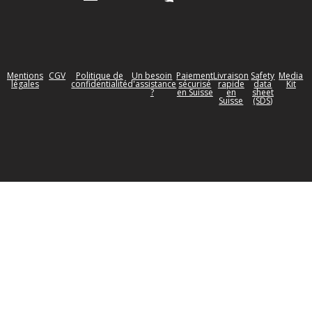
Mentions
CGV
Politique de
Un besoin
Paiement
Livraison
Safety
Media
légales
confidentialité
d'assistance
sécurisé
rapide
data
Kit
?
en Suisse
en
sheet
Suisse
(SDS)