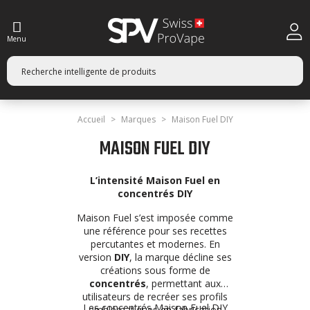
Menu
Accueil
Marques
Maison Fuel DIY
MAISON FUEL DIY
L’intensité Maison Fuel en
concentrés DIY
Maison Fuel s’est imposée comme
une référence pour ses recettes
percutantes et modernes. En
version
DIY
, la marque décline ses
créations sous forme de
concentrés
, permettant aux
utilisateurs de recréer ses profils
Les concentrés Maison Fuel DIY
emblématiques en fabrication