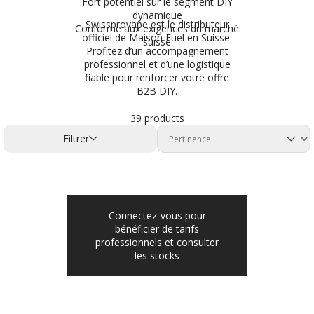
Fort potentiel sur le segment DIY
dynamique
Swissprovape est le distributeur
Conforme aux exigences du marché
officiel de Maison Fuel en Suisse.
suisse
Profitez d’un accompagnement
professionnel et d’une logistique
fiable pour renforcer votre offre
B2B DIY.
39 products
Filtrer
Connectez-vous pour
bénéficier de tarifs
professionnels et consulter
les stocks