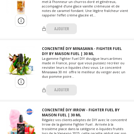
met à l’honneur un churros doré et généreux,
accompagné d’une glace vanille crémeuse et de
notes de caramel fondant. Une légère fraîcheur vient
rappeler l’effet crème glacée et...
AJOUTER
CONCENTRÉ DIY MINASAWA - FIGHTER FUEL
DIY BY MAISON FUEL | 30 ML
La gamme Fighter Fuel DIY divulgue leurs arômes
made in France, pour que vous puissiez recréer ou
revisiter leurs e-liquides chez vous. Le concentré
Minasawa 30 ml offre le meilleur du verger avec un
duo pomme poire...
AJOUTER
CONCENTRÉ DIY IRROW - FIGHTER FUEL BY
MAISON FUEL | 30 ML
Régalez vos clients adeptes de DIY avec le concentré
Irrow de la gamme Fighter Fuel . Arrivée à la
troisième place dans la catégorie e-liquides fruités
lors de la Vapexpo 2025, cette recette séduit par son