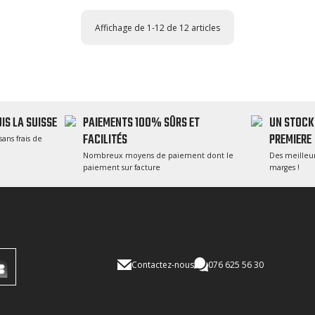
Affichage de 1-12 de 12 articles
IS LA SUISSE
PAIEMENTS 100% SÛRS ET
UN STOCK
FACILITÉS
PREMIERE
sans frais de
Nombreux moyens de paiement dont le
Des meilleur
paiement sur facture
marges !
Contactez-nous
076 625 56 30