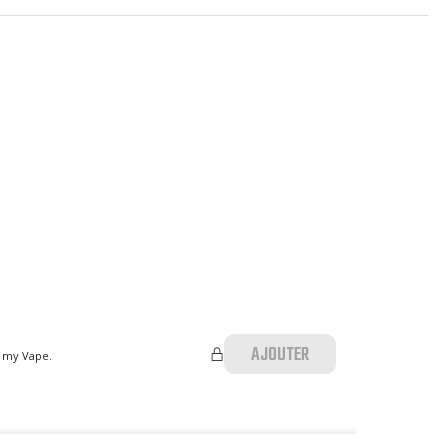
AJOUTER
p my Vape.