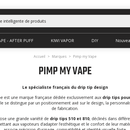
PE - AFTER PUFF
KIWI VAPOR
DIY
Nouvea
Accueil
Marques
Pimp my Vape
PIMP MY VAPE
Le spécialiste français du drip tip design
e est une marque française dédiée exclusivement aux
drip tips pou
Elle se distingue par un positionnement axé sur le design, la personnalis
de fabrication.
se une grande variété de
drip tips 510 et 810
, déclinés dans différ
mettant aux vapoteurs d’adapter l’esthétique et le confort de leur maté
associe précision d’usinage, compatibilité et identité visuelle forte.