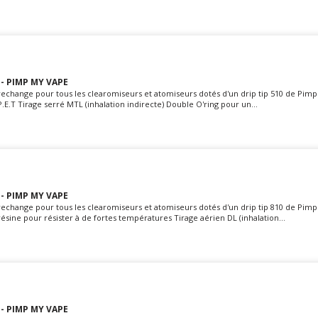
 - PIMP MY VAPE
rechange pour tous les clearomiseurs et atomiseurs dotés d'un drip tip 510 de Pim
P.E.T Tirage serré MTL (inhalation indirecte) Double O'ring pour un...
 - PIMP MY VAPE
rechange pour tous les clearomiseurs et atomiseurs dotés d'un drip tip 810 de Pim
résine pour résister à de fortes températures Tirage aérien DL (inhalation...
 - PIMP MY VAPE