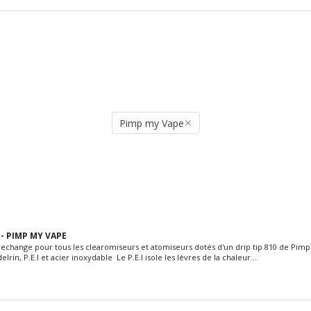
Pimp my Vape
 - PIMP MY VAPE
rechange pour tous les clearomiseurs et atomiseurs dotés d'un drip tip 810 de Pim
lrin, P.E.I et acier inoxydable Le P.E.I isole les lèvres de la chaleur...