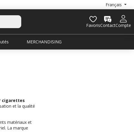
Français
Favoris
Contact
Compte
utés
MERCHANDISING
r cigarettes
ation et la qualité
ents matériaux et
riel. La marque