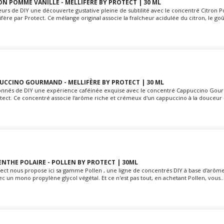
N POMME VANILLE - MELLIFÈRE BY PROTECT | 30 ML
teurs de DIY une découverte gustative pleine de subtilité avec le concentré Citron
fère par Protect. Ce mélange original associe la fraîcheur acidulée du citron, le goût
UCCINO GOURMAND - MELLIFÈRE BY PROTECT | 30 ML
sionnés de DIY une expérience caféinée exquise avec le concentré Cappuccino Gou
ect. Ce concentré associe l'arôme riche et crémeux d'un cappuccino à la douceur d
NTHE POLAIRE - POLLEN BY PROTECT | 30ML
ect nous propose ici sa gamme Pollen , une ligne de concentrés DIY à base d'arôme
ec un mono propylène glycol végétal. Et ce n'est pas tout, en achetant Pollen, vous..