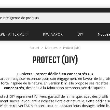
PE - AFTER PUFF
KIWI VAPOR
DIY
Nouvea
Accueil
Marques
Protect (DIY)
PROTECT (DIY)
L’univers Protect décliné en concentrés DIY
arque française reconnue pour son engagement en faveur de la prote
é forte inspirée de la nature. En version
DIY
, elle propose ses recette
concentrés
, destinés à la fabrication personnalisée d’e-liquides.
tect DIY reprennent l’univers gustatif de la marque, avec des profils f
ement sucrés, évoquant la richesse florale et naturelle. Cette déclina
Y de retrouver l’ADN Protect tout en ajustant leurs dosages selon leu