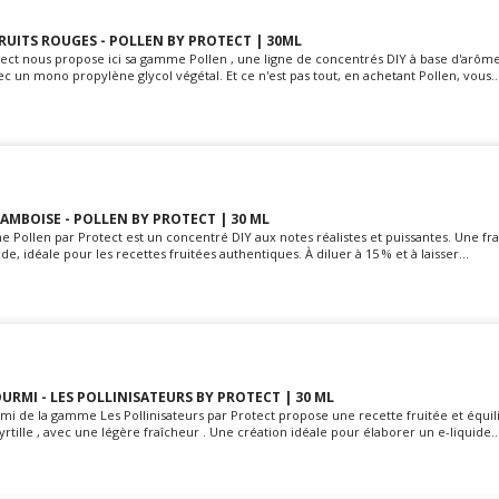
RUITS ROUGES - POLLEN BY PROTECT | 30ML
ect nous propose ici sa gamme Pollen , une ligne de concentrés DIY à base d'arôme
ec un mono propylène glycol végétal. Et ce n'est pas tout, en achetant Pollen, vous..
AMBOISE - POLLEN BY PROTECT | 30 ML
 Pollen par Protect est un concentré DIY aux notes réalistes et puissantes. Une f
e, idéale pour les recettes fruitées authentiques. À diluer à 15 % et à laisser...
URMI - LES POLLINISATEURS BY PROTECT | 30 ML
mi de la gamme Les Pollinisateurs par Protect propose une recette fruitée et équil
rtille , avec une légère fraîcheur . Une création idéale pour élaborer un e-liquide..