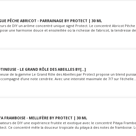
E PÊCHE ABRICOT - PARRAINAGE BY PROTECT | 30 ML
teurs de DIY un arôme concentré unique signé Protect. Le concentré Abricot Pêch
se une harmonie douce et ensoleillée où la richesse de l’abricot, la tendresse de l
TINEUSE - LE GRAND RÔLE DES ABEILLES BY[…]
neuse de la gamme Le Grand Rôle des Abeilles par Protect propose un blend puissan
 accompagné d’une note cendrée. Avec une intensité maximale de 7/7 sur l’échelle..
A FRAMBOISE - MELLIFÈRE BY PROTECT | 30 ML
mateurs de DIY une expérience fruitée et exotique avec le concentré Pitaya Frambo
ect. Ce concentré mêle la douceur tropicale du pitaya à des notes de framboise. Le