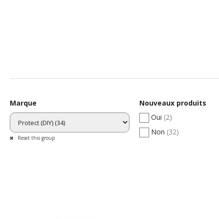
Grâce à son p
Marque
Nouveaux produits
Oui
(2)
Swissprovap
pr
Non
(32)
Reset this group