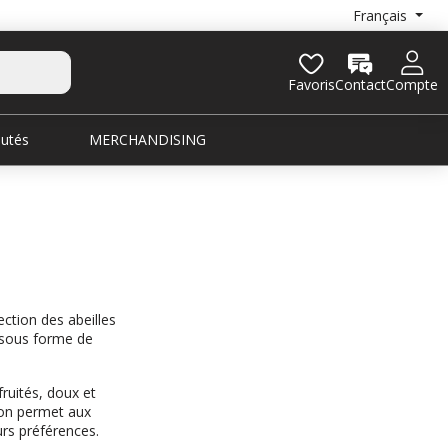
Français
Favoris
Contact
Compte
utés
MERCHANDISING
ction des abeilles
s sous forme de
ruités, doux et
ison permet aux
rs préférences.