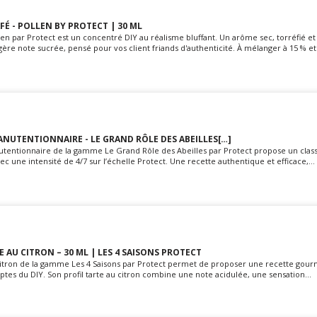
FÉ - POLLEN BY PROTECT | 30 ML
n par Protect est un concentré DIY au réalisme bluffant. Un arôme sec, torréfié et
gère note sucrée, pensé pour vos client friands d'authenticité. À mélanger à 15 % et 
NUTENTIONNAIRE - LE GRAND RÔLE DES ABEILLES[…]
tentionnaire de la gamme Le Grand Rôle des Abeilles par Protect propose un class
ec une intensité de 4/7 sur l’échelle Protect. Une recette authentique et efficace,...
 AU CITRON – 30 ML | LES 4 SAISONS PROTECT
Citron de la gamme Les 4 Saisons par Protect permet de proposer une recette gou
ptes du DIY. Son profil tarte au citron combine une note acidulée, une sensation...