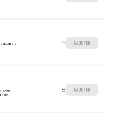
..
AJOUTER
s naturels
.
AJOUTER
s notes
s de...