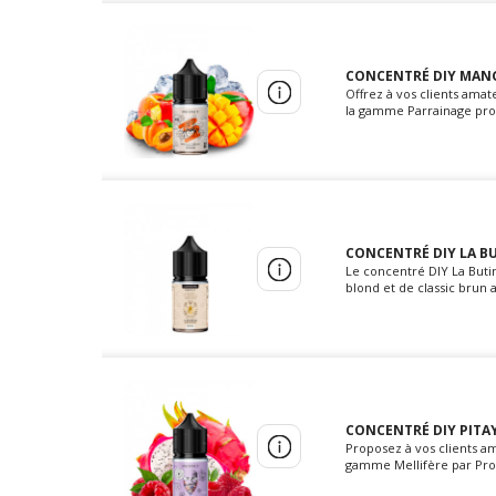
CONCENTRÉ DIY MANGU
Offrez à vos clients ama
la gamme Parrainage propo
CONCENTRÉ DIY LA BU
Le concentré DIY La Buti
blond et de classic brun
CONCENTRÉ DIY PITAY
Proposez à vos clients a
gamme Mellifère par Prot