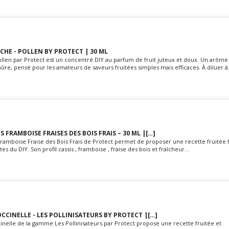
CHE - POLLEN BY PROTECT | 30 ML
len par Protect est un concentré DIY au parfum de fruit juteux et doux. Un arôme f
re, pensé pour les amateurs de saveurs fruitées simples mais efficaces. À diluer à.
 FRAMBOISE FRAISES DES BOIS FRAIS – 30 ML |[…]
Framboise Fraise des Bois Frais de Protect permet de proposer une recette fruitée f
s du DIY. Son profil cassis , framboise , fraise des bois et fraîcheur...
CCINELLE - LES POLLINISATEURS BY PROTECT |[…]
inelle de la gamme Les Pollinisateurs par Protect propose une recette fruitée et