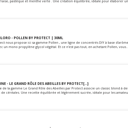
 fraise, pastèque et menthe verte . Une création équilibrée, idéale pour élaborer un.
LORO - POLLEN BY PROTECT | 30ML
ect nous propose ici sa gamme Pollen , une ligne de concentrés DIY à base d'arôme
ec un mono propylène glycol végétal. Et ce n'est pas tout, en achetant Pollen, vous..
INE - LE GRAND RÔLE DES ABEILLES BY PROTECT[…]
e de la gamme Le Grand Rôle des Abeilles par Protect associe un classic blond à de
 de céréales. Une recette équilibrée et légèrement sucrée, idéale pour les amateur