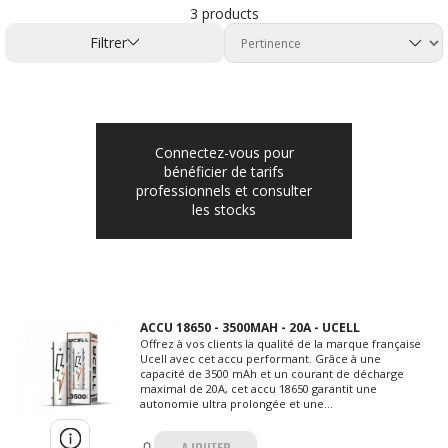
3 products
formats standards d’accus
(18650, 20700, 21700 selon
Filtrer
modèles)
destinés aux box mods
et dispositifs nécessitant une
alimentation externe. Ucell met
l’accent sur la stabilité, la
performance énergétique et la
compatibilité avec les matériels du
Connectez-vous pour
marché.
bénéficier de tarifs
professionnels et consulter
Grâce à son positionnement clair et
les stocks
à son identité française, Ucell
constitue un complément
stratégique pour structurer une
offre hardware complète et
qualitative en boutique spécialisée.
ACCU 18650 - 3500MAH - 20A - UCELL
POURQUOI RÉFÉRENCER
Offrez à vos clients la qualité de la marque française
Ucell avec cet accu performant. Grâce à une
UCELL ?
capacité de 3500 mAh et un courant de décharge
maximal de 20A, cet accu 18650 garantit une
autonomie ultra prolongée et une...
Marque française dédiée aux accus
vape