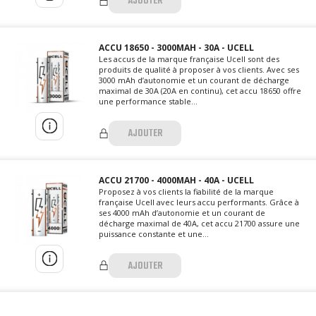
AJOUTER
Formats compatibles avec de
nombreux dispositifs
Solutions fiables pour box mods et
matériels avancés
ACCU 18650 - 3000MAH - 30A - UCELL
Produit complémentaire
Les accus de la marque française Ucell sont des
produits de qualité à proposer à vos clients. Avec ses
indispensable en magasin
3000 mAh d’autonomie et un courant de décharge
Conforme aux exigences du marché
maximal de 30A (20A en continu), cet accu 18650 offre
suisse
une performance stable...
Swissprovape est le distributeur
AJOUTER
officiel de Ucell en Suisse. Profitez
d’un accompagnement
professionnel et d’une logistique
fiable pour renforcer votre offre
ACCU 21700 - 4000MAH - 40A - UCELL
B2B en solutions d’alimentation.
Proposez à vos clients la fiabilité de la marque
française Ucell avec leurs accu performants. Grâce à
ses 4000 mAh d’autonomie et un courant de
décharge maximal de 40A, cet accu 21700 assure une
puissance constante et une...
AJOUTER