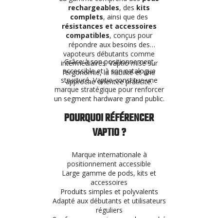
rechargeables
, des
kits
complets
, ainsi que des
résistances et accessoires
compatibles
, conçus pour
répondre aux besoins des
vapoteurs débutants comme
Grâce à son positionnement
intermédiaires. Vaptio mise sur
accessible et à son catalogue
l’ergonomie, la fiabilité et une
structuré, Vaptio constitue une
approche orientée praticité.
marque stratégique pour renforcer
un segment hardware grand public.
POURQUOI RÉFÉRENCER
VAPTIO ?
Marque internationale à
positionnement accessible
Large gamme de pods, kits et
accessoires
Produits simples et polyvalents
Adapté aux débutants et utilisateurs
réguliers