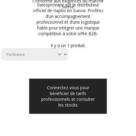
Conforme aux exigences du marché
Swissprovape est le distributeur
suisse
officiel de Vaptio en Suisse. Profitez
d’un accompagnement
professionnel et d’une logistique
fiable pour intégrer une marque
compétitive à votre offre B2B.
Il y a un 1 produit.
Connectez-vous pour
bénéficier de tarifs
professionnels et consulter
les stocks