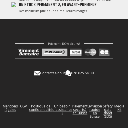
UN STOCK PERMANENT & EN AVANT-PREMIERE
Des meilleurs prix pour de meilleures marges !
Paiement 100% sécurisé
Contactez-nous
076 625 56 30
Mentions
CGV
Politique de
Un besoin
Paiement
Livraison
Safety
Media
légales
confidentialité
d'assistance
sécurisé
rapide
data
Kit
?
en Suisse
en
sheet
Suisse
(SDS)