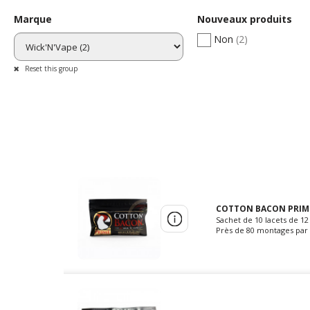
Marque
Nouveaux produits
Non
(2)
Reset this group
COTTON BACON PRIME
Sachet de 10 lacets de 12
Près de 80 montages par 