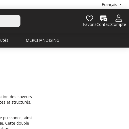
Français
Favoris
Contact
Compte
utés
MERCHANDISING
ution des saveurs
tes et structurés,
le puissance, ainsi
e. Cette double
tabac.