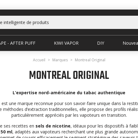
PE - AFTER PUFF
KIWI VAPOR
DIY
Nouvea
Accueil
Marques
Montreal Original
MONTREAL ORIGINAL
L’expertise nord-américaine du tabac authentique
l est une marque reconnue pour son savoir-faire unique dans la restit
e méthodes d’extraction traditionnelles, elle propose des profils réalis
particulièrement appréciés par les vapoteurs en transition.
e ses recettes en
sels de nicotine
, idéaux pour les dispositifs à faib
 50 ml
, adaptés aux vapoteurs recherchant une plus grande autonomi
 permet de couvrir efficacement le segment stratégique des saveurs 