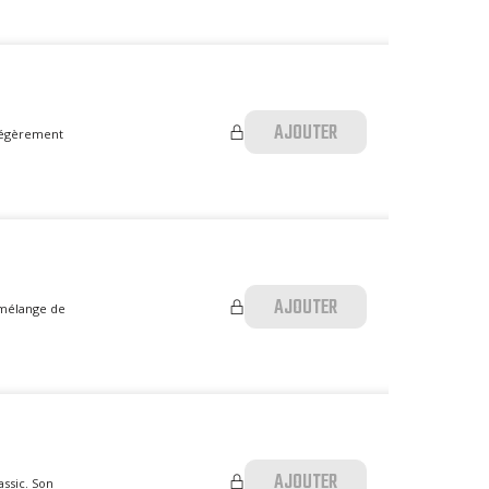
AJOUTER
t légèrement
AJOUTER
l mélange de
AJOUTER
assic. Son