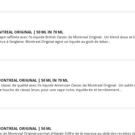
NTREAL ORIGINAL | 50 ML IN 70 ML
vape raffinée avec l’e-liquide British Classic de Montreal Original . Un blend doux e
nce à l'anglaise. Montreal Original signe un liquide au goût de tabac...
MONTREAL ORIGINAL | 50 ML IN 70 ML
 classic de qualité avec l’e-liquide American Classic de Montreal Original . Un subti
ne touche de classic brun, pour une vape riche, équilibrée et terriblement...
ONTREAL ORIGINAL | 50 ML
on de Montreal Original permet d’élargir l’offre de la marque au-delà des recettes cl