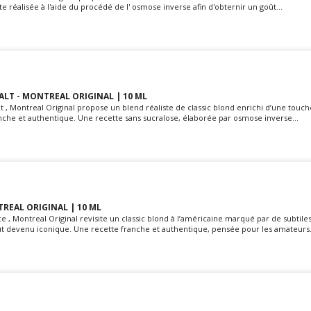
e réalisée à l'aide du procédé de l' osmose inverse afin d'obternir un goût...
SALT - MONTREAL ORIGINAL | 10 ML
t , Montreal Original propose un blend réaliste de classic blond enrichi d’une touch
nche et authentique. Une recette sans sucralose, élaborée par osmose inverse...
TREAL ORIGINAL | 10 ML
 , Montreal Original revisite un classic blond à l’américaine marqué par de subtile
oût devenu iconique. Une recette franche et authentique, pensée pour les amateurs.