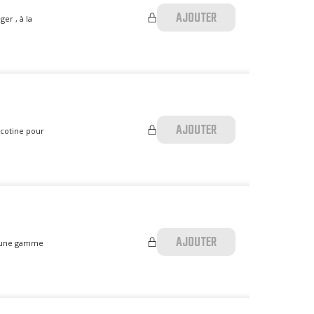
AJOUTER
er , à la
AJOUTER
nicotine pour
AJOUTER
 à une gamme