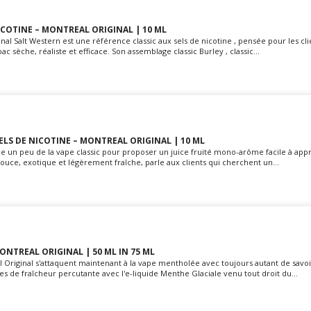
ICOTINE – MONTREAL ORIGINAL | 10 ML
inal Salt Western est une référence classic aux sels de nicotine , pensée pour les cl
 sèche, réaliste et efficace. Son assemblage classic Burley , classic...
ELS DE NICOTINE – MONTREAL ORIGINAL | 10 ML
ne un peu de la vape classic pour proposer un juice fruité mono-arôme facile à appr
douce, exotique et légèrement fraîche, parle aux clients qui cherchent un...
ONTREAL ORIGINAL | 50 ML IN 75 ML
l Original s'attaquent maintenant à la vape mentholée avec toujours autant de savoir
es de fraîcheur percutante avec l'e-liquide Menthe Glaciale venu tout droit du...