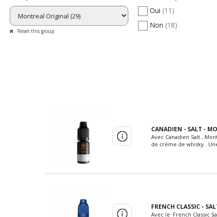
Oui
(11)
Non
(18)
Reset this group
CANADIEN - SALT - M
Avec Canadien Salt , Mont
de crème de whisky . Une
FRENCH CLASSIC - SAL
Avec le French Classic Sa