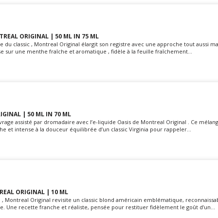
REAL ORIGINAL | 50 ML IN 75 ML
du classic , Montreal Original élargit son registre avec une approche tout aussi maî
 sur une menthe fraîche et aromatique , fidèle à la feuille fraîchement...
GINAL | 50 ML IN 70 ML
evrage assisté par dromadaire avec l’e-liquide Oasis de Montreal Original . Ce mélang
che et intense à la douceur équilibrée d’un classic Virginia pour rappeler...
REAL ORIGINAL | 10 ML
 , Montreal Original revisite un classic blond américain emblématique, reconnaissa
e. Une recette franche et réaliste, pensée pour restituer fidèlement le goût d’un...