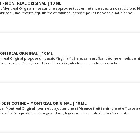
LT - MONTREAL ORIGINAL | 10 ML
lt , Montreal Original mise sur une approche tout en retenue avec un classic blond lég
trisée. Une recette équilibrée et raffinée, pensée pour une vape quotidienne...
MONTREAL ORIGINAL | 10 ML
treal Original propose un classic Virginia fidèle et sans artifice, décliné en sels de 
Une recette sèche, équilibrée et réaliste, idéale pour les fumeurs à la...
S DE NICOTINE – MONTREAL ORIGINAL | 10 ML
s de Montreal Original permet d’ajouter une référence fruitée simple et efficace
lassics. Son profil fruits rouges , doux, légèrement acidulé et discrètement...