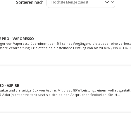
Sortieren nach
 PRO - VAPORESSO
ger von Vaporesso übernimmt den Stil seines Vorgängers, bietet aber eine verbes
sere Verarbeitung. Er bietet eine einstellbare Leistung von bis zu 40W , ein OLED-Di
0 - ASPIRE
pakte und vielseitige Box von Aspire: Mit bis zu 80 W Leistung , einem voll ausgestat
Akku (nicht enthalten) passt sie sich deinen Ansprüchen flexibel an. Sie ist...