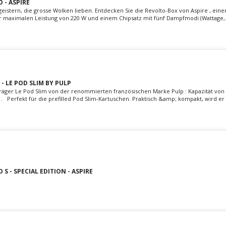
 - ASPIRE
eistern, die grosse Wolken lieben. Entdecken Sie die Revolto-Box von Aspire , ein
r maximalen Leistung von 220 W und einem Chipsatz mit fünf Dampfmodi (Wattage,.
- LE POD SLIM BY PULP
räger Le Pod Slim von der renommierten französischen Marke Pulp : Kapazität vo
. Perfekt für die prefilled Pod Slim-Kartuschen. Praktisch &amp; kompakt, wird er I
S - SPECIAL EDITION - ASPIRE