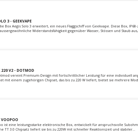
LO 3 - GEEKVAPE
ie Box Aegis Solo 3 erweitert, ein neues Flaggschiff von Geekvape. Diese Box, IP68-ze
 aussergewöhnliche Widerstandsfähigkeit gegenüber Wasser, Stössen und Staub aus,.
220 V2 - DOTMOD
tmod vereint Premium-Design mit fortschrittlicher Leistung für eine individuell a
t mit einem zugehörigen Chipset, das bis zu 220 W liefert, bietet sie mehrere Modi 
- VOOPOO
o ist eine leistungsstarke elektronische Box, entwickelt für anspruchsvolle Suboh
 TT 3.0 Chipsatz liefert sie bis zu 220W mit schneller Reaktionszeit und stabiler...