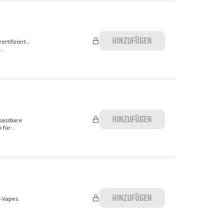
HINZUFÜGEN
rtifiziert ,
..
HINZUFÜGEN
npassbare
für...
HINZUFÜGEN
m-Vapes.