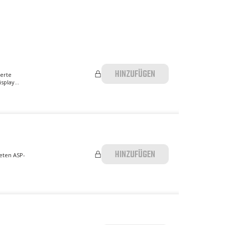
HINZUFÜGEN
serte
splay...
HINZUFÜGEN
teten ASP-