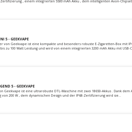
Zertifizierung , einem integrierten 5500 mAh Akku , dem intelligenten Axon-Chipset.
NI 5 - GEEKVAPE
ger von Geekvape ist eine kompakte und besonders robuste E-Zigaretten-Box mit IP
ert bis zu 100 Watt Leistung und wird von einem integrierten 3200 mAh Akku mit USB-C.
GEND 5 - GEEKVAPE
on Geekvape ist eine ultrarobuste DTL-Maschine mit zwei 18650-Akkus . Dank dem AS
 von 200 W , dem dynamischen Design und der IP68-Zertifizierung wird sie...