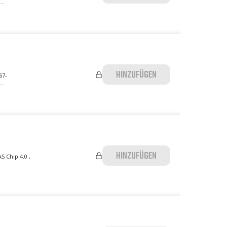
..
HINZUFÜGEN
67-
..
HINZUFÜGEN
 Chip 4.0 ,