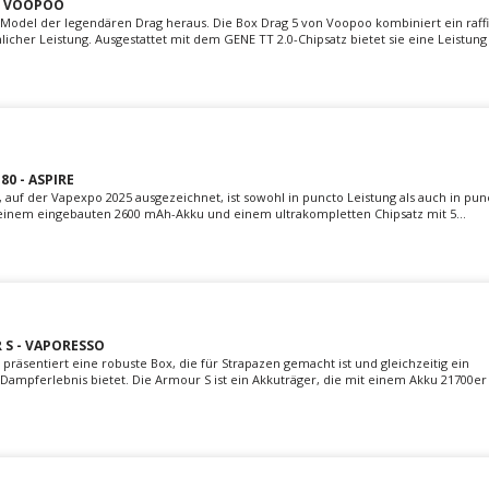
- VOOPOO
Model der legendären Drag heraus. Die Box Drag 5 von Voopoo kombiniert ein raffi
cher Leistung. Ausgestattet mit dem GENE TT 2.0-Chipsatz bietet sie eine Leistung v
0 - ASPIRE
, auf der Vapexpo 2025 ausgezeichnet, ist sowohl in puncto Leistung als auch in pun
t einem eingebauten 2600 mAh-Akku und einem ultrakompletten Chipsatz mit 5...
S - VAPORESSO
präsentiert eine robuste Box, die für Strapazen gemacht ist und gleichzeitig ein
ampferlebnis bietet. Die Armour S ist ein Akkuträger, die mit einem Akku 21700er