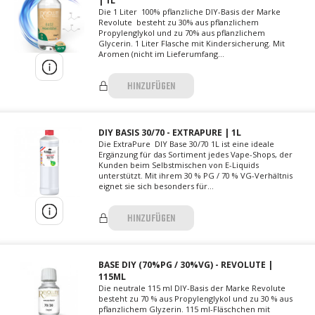
| 1L
Die 1 Liter 100% pflanzliche DIY-Basis der Marke
Revolute besteht zu 30% aus pflanzlichem
Propylenglykol und zu 70% aus pflanzlichem
Glycerin. 1 Liter Flasche mit Kindersicherung. Mit
Aromen (nicht im Lieferumfang...
HINZUFÜGEN
DIY BASIS 30/70 - EXTRAPURE | 1L
Die ExtraPure DIY Base 30/70 1L ist eine ideale
Ergänzung für das Sortiment jedes Vape-Shops, der
Kunden beim Selbstmischen von E-Liquids
unterstützt. Mit ihrem 30 % PG / 70 % VG-Verhältnis
eignet sie sich besonders für...
HINZUFÜGEN
BASE DIY (70%PG / 30%VG) - REVOLUTE |
115ML
Die neutrale 115 ml DIY-Basis der Marke Revolute
besteht zu 70 % aus Propylenglykol und zu 30 % aus
pflanzlichem Glyzerin. 115 ml-Fläschchen mit