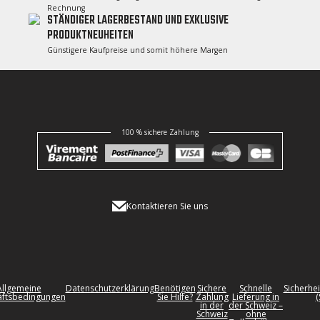
Rechnung
STÄNDIGER LAGERBESTAND UND EXKLUSIVE
PRODUKTNEUHEITEN
Günstigere Kaufpreise und somit höhere Margen
100 % sichere Zahlung
Kontaktieren Sie uns
Allgemeine
Datenschutzerklärung
Benötigen
Sichere
Schnelle
Sicherhei
ftsbedingungen
Sie Hilfe?
Zahlung
Lieferung in
(
in der
der Schweiz –
Schweiz
ohne