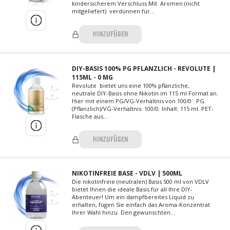
kindersicherem Verschluss Mit Aromen (nicht
mitgeliefert) verdünnen für...
HINZUFÜGEN
DIY-BASIS 100% PG PFLANZLICH - REVOLUTE |
115ML - 0 MG
Revolute bietet uns eine 100% pflanzliche,
neutrale DIY-Basis ohne Nikotin im 115 ml Format an.
Hier mit einem PG/VG-Verhältnis von 100/0 . PG
(Pflanzlich)/VG-Verhältnis: 100/0. Inhalt: 115 ml. PET-
Flasche aus...
HINZUFÜGEN
NIKOTINFREIE BASE - VDLV | 500ML
Die nikotinfreie (neutralen) Basis 500 ml von VDLV
bietet Ihnen die ideale Basis für all Ihre DIY-
Abenteuer! Um ein dampfbereites Liquid zu
erhalten, fügen Sie einfach das Aroma-Konzentrat
Ihrer Wahl hinzu. Den gewünschten...