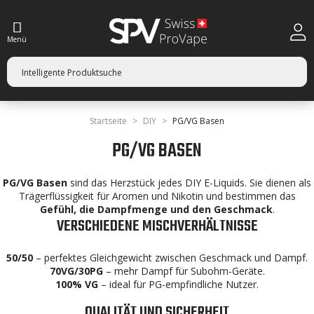
Menü
Startseite
DIY
PG/VG Basen
PG/VG BASEN
PG/VG Basen
sind das Herzstück jedes DIY E-Liquids. Sie dienen als
Trägerflüssigkeit für Aromen und Nikotin und bestimmen das
Gefühl, die Dampfmenge und den Geschmack
.
VERSCHIEDENE MISCHVERHÄLTNISSE
50/50
– perfektes Gleichgewicht zwischen Geschmack und Dampf.
70VG/30PG
– mehr Dampf für Subohm-Geräte.
100% VG
– ideal für PG-empfindliche Nutzer.
QUALITÄT UND SICHERHEIT