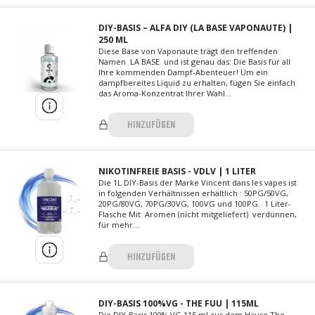
DIY-BASIS – ALFA DIY (LA BASE VAPONAUTE) |
250 ML
Diese Base von Vaponaute trägt den treffenden
Namen LA BASE und ist genau das: Die Basis für all
Ihre kommenden Dampf-Abenteuer! Um ein
dampfbereites Liquid zu erhalten, fügen Sie einfach
das Aroma-Konzentrat Ihrer Wahl...
HINZUFÜGEN
NIKOTINFREIE BASIS - VDLV | 1 LITER
Die 1L DIY-Basis der Marke Vincent dans les vapes ist
in folgenden Verhältnissen erhältlich : 50PG/50VG,
20PG/80VG, 70PG/30VG, 100VG und 100PG. 1 Liter-
Flasche Mit Aromen (nicht mitgeliefert) verdünnen,
für mehr...
HINZUFÜGEN
DIY-BASIS 100%VG - THE FUU | 115ML
Die DIY-Basis 100% VG 115 ml aus dem Hause The