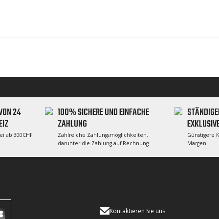
VON 24
100% SICHERE UND EINFACHE
STÄNDIGE
EIZ
ZAHLUNG
EXKLUSIV
rei ab 300CHF
Zahlreiche Zahlungsmöglichkeiten,
Günstigere 
darunter die Zahlung auf Rechnung
Margen
Kontaktieren Sie uns