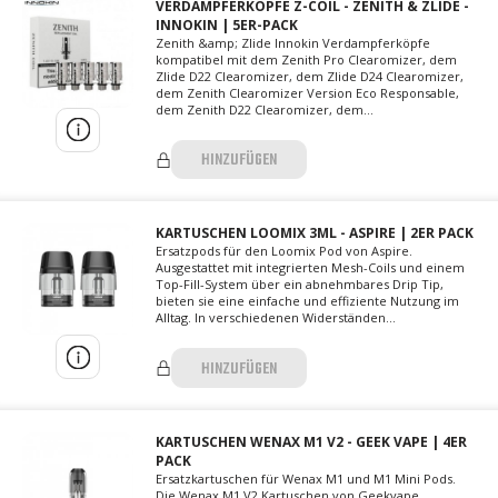
VERDAMPFERKÖPFE Z-COIL - ZENITH & ZLIDE -
INNOKIN | 5ER-PACK
Zenith &amp; Zlide Innokin Verdampferköpfe
kompatibel mit dem Zenith Pro Clearomizer, dem
Zlide D22 Clearomizer, dem Zlide D24 Clearomizer,
dem Zenith Clearomizer Version Eco Responsable,
dem Zenith D22 Clearomizer, dem...
HINZUFÜGEN
KARTUSCHEN LOOMIX 3ML - ASPIRE | 2ER PACK
Ersatzpods für den Loomix Pod von Aspire.
Ausgestattet mit integrierten Mesh-Coils und einem
Top-Fill-System über ein abnehmbares Drip Tip,
bieten sie eine einfache und effiziente Nutzung im
Alltag. In verschiedenen Widerständen...
HINZUFÜGEN
KARTUSCHEN WENAX M1 V2 - GEEK VAPE | 4ER
PACK
Ersatzkartuschen für Wenax M1 und M1 Mini Pods.
Die Wenax M1 V2 Kartuschen von Geekvape