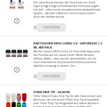
Die neue Boost-Version der Soul Pods von Geek
Vape bringt einige entscheidende Verbesserungen
mit sich – allen voran ein patentiertes Auslaufschutz-
System , das den Luftstrom vom E-Liquid isoliert.
Auch die Airflow wurde...
HINZUFÜGEN
KARTUSCHEN XROS COREX 3.0 - VAPORESSO | 3
ML 4ER PACK
Mit den neuen XROS Corex 3.0 Pods hebt Vaporesso
die Pod-Ära auf ein neues Level. Mesh-Struktur,
Airflow, Watte – alles wurde überarbeitet, um ein
noch intensiveres Geschmackserlebnis und eine
stabilere Leistung zu bieten. Die...
HINZUFÜGEN
510ER DRIP TIP - SILIKON
510er Silikon Ersatz-Drip Tip für alle Clearomizer und
Atomizer, die mit einem 510er Drip Tip kompatibel
sind. 510er Drip Tip Hergestellt aus Silikon Besserer
Komfort während des Dampfens Straffer MTL-