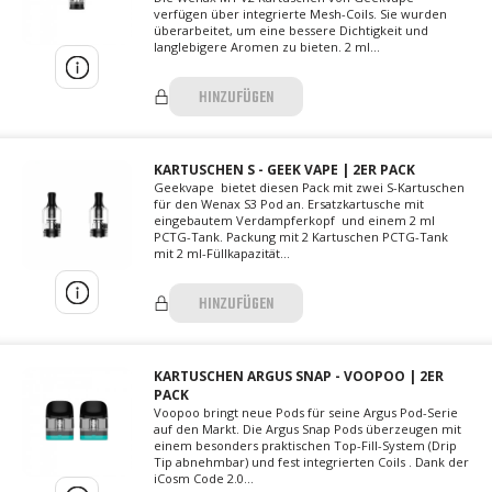
verfügen über integrierte Mesh-Coils. Sie wurden
überarbeitet, um eine bessere Dichtigkeit und
langlebigere Aromen zu bieten. 2 ml...
HINZUFÜGEN
KARTUSCHEN S - GEEK VAPE | 2ER PACK
Geekvape bietet diesen Pack mit zwei S-Kartuschen
für den Wenax S3 Pod an. Ersatzkartusche mit
eingebautem Verdampferkopf und einem 2 ml
PCTG-Tank. Packung mit 2 Kartuschen PCTG-Tank
mit 2 ml-Füllkapazität...
HINZUFÜGEN
KARTUSCHEN ARGUS SNAP - VOOPOO | 2ER
PACK
Voopoo bringt neue Pods für seine Argus Pod-Serie
auf den Markt. Die Argus Snap Pods überzeugen mit
einem besonders praktischen Top-Fill-System (Drip
Tip abnehmbar) und fest integrierten Coils . Dank der
iCosm Code 2.0...