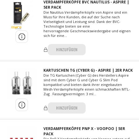
VERDAMPFERKÖPFE BVC NAUTILUS - ASPIRE |
5ER PACK
Die Nautilus-Verdampferköpfe von Aspire sind ein
Muss für Ihre Kunden, die auf der Suche nach
Vielseitigkeit und Leistung sind. Dank der BVC-
Technologie bieten sie eine
hervorragende Geschmackswiedergabe und eignen
sich für eine...
HINZUFÜGEN
KARTUSCHEN TG (CYBER G) - ASPIRE | 2ER PACK
Die TG Kartuschen (Cyber G) des Herstellers Aspire
sind mit dem Cyber G und Cyber G Slim Pod
kompatibel und bieten dank ihrer eingebauten
Mesh-Verdampferköpfe einen schmackhaften MTL-
Zug . Fassungsvermögen: 3 ml...
HINZUFÜGEN
VERDAMPFERKÖPFE PNP X - VOOPOO | 5ER
PACK
Die PnP X Verdampferköpfe von Voopoo setzen auf