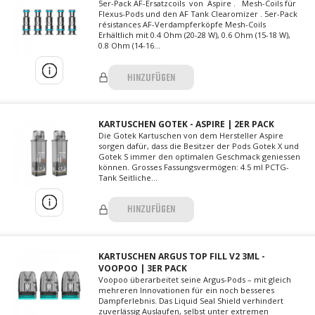
5er-Pack AF-Ersatzcoils von Aspire . Mesh-Coils für
Flexus-Pods und den AF Tank Clearomizer . 5er-Pack
résistances AF-Verdampferköpfe Mesh-Coils
Erhältlich mit 0.4 Ohm (20-28 W), 0.6 Ohm (15-18 W),
0.8 Ohm (14-16...
HINZUFÜGEN
KARTUSCHEN GOTEK - ASPIRE | 2ER PACK
Die Gotek Kartuschen von dem Hersteller Aspire
sorgen dafür, dass die Besitzer der Pods Gotek X und
Gotek S immer den optimalen Geschmack geniessen
können. Grosses Fassungsvermögen: 4.5 ml PCTG-
Tank Seitliche...
HINZUFÜGEN
KARTUSCHEN ARGUS TOP FILL V2 3ML -
VOOPOO | 3ER PACK
Voopoo überarbeitet seine Argus-Pods – mit gleich
mehreren Innovationen für ein noch besseres
Dampferlebnis. Das Liquid Seal Shield verhindert
zuverlässig Auslaufen, selbst unter extremen