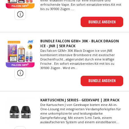
einer eiskalten Frische für eine intensive und
erfrischende Vape. Ein sofort einsatzbereites Kit mit
bis zu 30’000 Zügen ....
BUNDLE ANSEHEN
BUNDLE FALCON GEM+ 30K - BLACK DRAGON
ICE - JNR | 5ER PACK
Das Falcon GEM+ 30K Black Dragon Ice von JNR
kombiniert intensive Brombeere mit exotischer
Drachenfrucht , abgerundet durch eine kräftige
Frische . Ein sofort einsatzbereites Kit mit bis zu
30’000 Zügen . Wird im...
BUNDLE ANSEHEN
KARTUSCHEN J SERIES - GEEKVAPE | 2ER PACK
Die Kartuschen J von Geekvape bieten eine All-in-
One-Lösung mit integrierten Verdampferköpfen für
eine unkomplizierte und leistungsstarke
Dampferfahrung. Mit einem 5-ml-Tank, einem
auslaufsicheren System und einem einstellbaren...