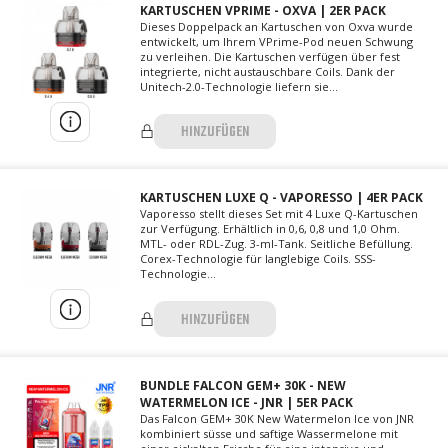
KARTUSCHEN VPRIME - OXVA | 2ER PACK
Dieses Doppelpack an Kartuschen von Oxva wurde
entwickelt, um Ihrem VPrime-Pod neuen Schwung
zu verleihen. Die Kartuschen verfügen über fest
integrierte, nicht austauschbare Coils. Dank der
Unitech-2.0-Technologie liefern sie...
HINZUFÜGEN
KARTUSCHEN LUXE Q - VAPORESSO | 4ER PACK
Vaporesso stellt dieses Set mit 4 Luxe Q-Kartuschen
zur Verfügung. Erhältlich in 0,6, 0,8 und 1,0 Ohm.
MTL- oder RDL-Zug. 3-ml-Tank. Seitliche Befüllung.
Corex-Technologie für langlebige Coils. SSS-
Technologie...
HINZUFÜGEN
BUNDLE FALCON GEM+ 30K - NEW
WATERMELON ICE - JNR | 5ER PACK
Das Falcon GEM+ 30K New Watermelon Ice von JNR
kombiniert süsse und saftige Wassermelone mit