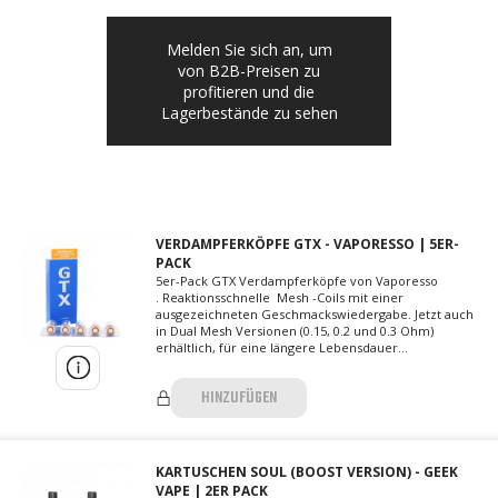
Melden Sie sich an, um
von B2B-Preisen zu
profitieren und die
Lagerbestände zu sehen
VERDAMPFERKÖPFE GTX - VAPORESSO | 5ER-
PACK
5er-Pack GTX Verdampferköpfe von Vaporesso
. Reaktionsschnelle Mesh -Coils mit einer
ausgezeichneten Geschmackswiedergabe. Jetzt auch
in Dual Mesh Versionen (0.15, 0.2 und 0.3 Ohm)
erhältlich, für eine längere Lebensdauer...
HINZUFÜGEN
KARTUSCHEN SOUL (BOOST VERSION) - GEEK
VAPE | 2ER PACK