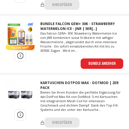
HINZUFÜGEN
BUNDLE FALCON GEM+ 30K - STRAWBERRY
WATERMELON ICE - JNR | 5ER[…]
Das Falcon GEM+ 30K Strawberry Watermelon Ice
von JNR kombiniert süsse Erdbeere mit saftiger
Wassermelone , abgerundet durch eine intensive
Frische . Ein sofort einsatzbereites Kit mit bis zu
30’000 Zügen . Wird im...
BUNDLE ANSEHEN
KARTUSCHEN DOTPOD MAX - DOTMOD | 2ER
PACK
Bieten Sie Ihren Kunden die perfekte Ergänzung für
das DotPod Max-Kit von DotMod: 5-ml-Kartuschen
mit integriertem Mesh-Coil für intensiven
Geschmack und dichten Dampf. Dank des Top-Fill-
Systems und der unter der Kartusche...
HINZUFÜGEN