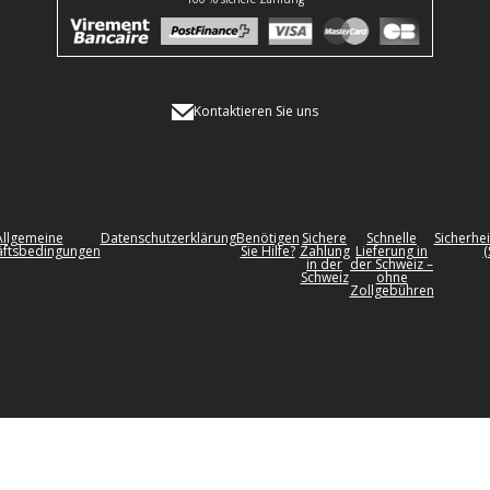
Kontaktieren Sie uns
Allgemeine
Datenschutzerklärung
Benötigen
Sichere
Schnelle
Sicherhei
ftsbedingungen
Sie Hilfe?
Zahlung
Lieferung in
(
in der
der Schweiz –
Schweiz
ohne
Zollgebühren