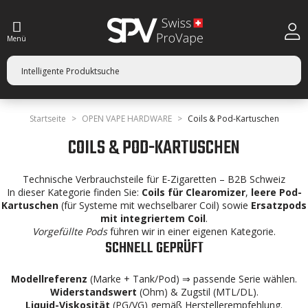
Menü
Startseite
OPEN VAPE HARDWARE
Coils & Pod-Kartuschen
COILS & POD-KARTUSCHEN
Technische Verbrauchsteile für E-Zigaretten – B2B Schweiz
In dieser Kategorie finden Sie:
Coils für Clearomizer
,
leere Pod-
Kartuschen
(für Systeme mit wechselbarer Coil) sowie
Ersatzpods
mit integriertem Coil
.
Vorgefüllte Pods
führen wir in einer eigenen Kategorie.
SCHNELL GEPRÜFT
Modellreferenz
(Marke + Tank/Pod) ⇒ passende Serie wählen.
Widerstandswert
(Ohm) & Zugstil (MTL/DL).
Liquid-Viskosität
(PG/VG) gemäß Herstellerempfehlung.