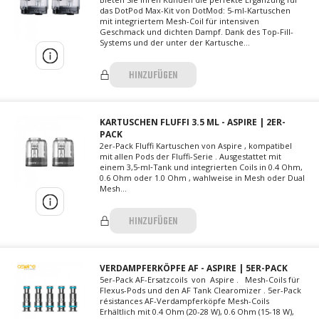
das DotPod Max-Kit von DotMod: 5-ml-Kartuschen
mit integriertem Mesh-Coil für intensiven
Geschmack und dichten Dampf. Dank des Top-Fill-
Systems und der unter der Kartusche...
HINZUFÜGEN
KARTUSCHEN FLUFFI 3.5 ML - ASPIRE | 2ER-
PACK
2er-Pack Fluffi Kartuschen von Aspire , kompatibel
mit allen Pods der Fluffi-Serie . Ausgestattet mit
einem 3,5‑ml‑Tank und integrierten Coils in 0.4 Ohm,
0.6 Ohm oder 1.0 Ohm , wahlweise in Mesh oder Dual
Mesh...
HINZUFÜGEN
VERDAMPFERKÖPFE AF - ASPIRE | 5ER-PACK
5er-Pack AF-Ersatzcoils von Aspire . Mesh-Coils für
Flexus-Pods und den AF Tank Clearomizer . 5er-Pack
résistances AF-Verdampferköpfe Mesh-Coils
Erhältlich mit 0.4 Ohm (20-28 W), 0.6 Ohm (15-18 W),