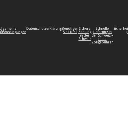
Allgemeine
Datenschutzerklärung
Benötigen
Sichere
Schnelle
Sicherhei
ftsbedingungen
Sie Hilfe?
Zahlung
Lieferung in
(
in der
der Schweiz –
Schweiz
ohne
Zollgebühren