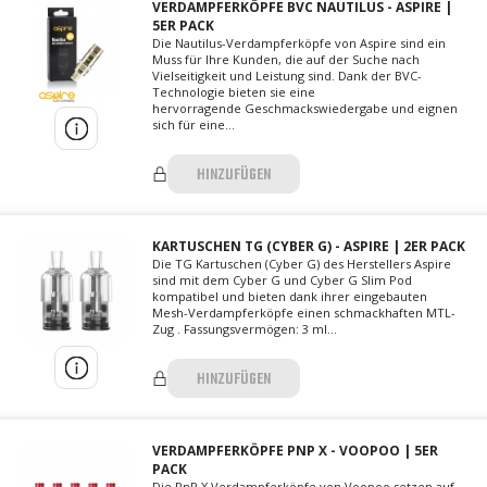
VERDAMPFERKÖPFE BVC NAUTILUS - ASPIRE |
5ER PACK
Die Nautilus-Verdampferköpfe von Aspire sind ein
Muss für Ihre Kunden, die auf der Suche nach
Vielseitigkeit und Leistung sind. Dank der BVC-
Technologie bieten sie eine
hervorragende Geschmackswiedergabe und eignen
sich für eine...
HINZUFÜGEN
KARTUSCHEN TG (CYBER G) - ASPIRE | 2ER PACK
Die TG Kartuschen (Cyber G) des Herstellers Aspire
sind mit dem Cyber G und Cyber G Slim Pod
kompatibel und bieten dank ihrer eingebauten
Mesh-Verdampferköpfe einen schmackhaften MTL-
Zug . Fassungsvermögen: 3 ml...
HINZUFÜGEN
VERDAMPFERKÖPFE PNP X - VOOPOO | 5ER
PACK
Die PnP X Verdampferköpfe von Voopoo setzen auf