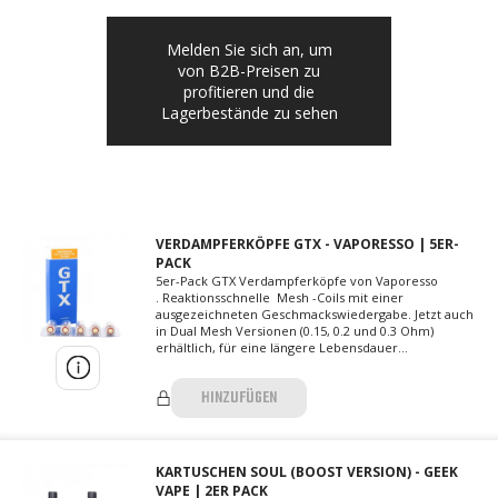
Melden Sie sich an, um
von B2B-Preisen zu
profitieren und die
Lagerbestände zu sehen
VERDAMPFERKÖPFE GTX - VAPORESSO | 5ER-
PACK
5er-Pack GTX Verdampferköpfe von Vaporesso
. Reaktionsschnelle Mesh -Coils mit einer
ausgezeichneten Geschmackswiedergabe. Jetzt auch
in Dual Mesh Versionen (0.15, 0.2 und 0.3 Ohm)
erhältlich, für eine längere Lebensdauer...
HINZUFÜGEN
KARTUSCHEN SOUL (BOOST VERSION) - GEEK
VAPE | 2ER PACK