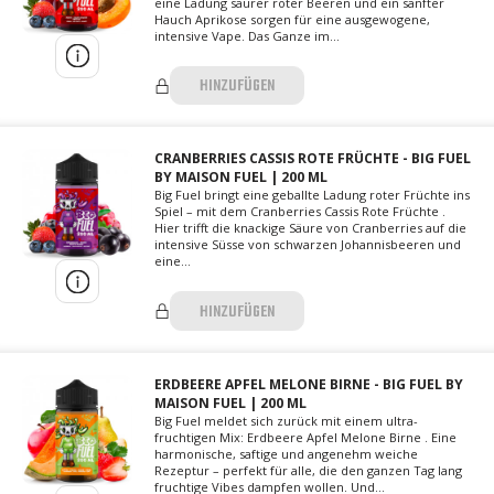
eine Ladung saurer roter Beeren und ein sanfter
Hauch Aprikose sorgen für eine ausgewogene,
intensive Vape. Das Ganze im...
HINZUFÜGEN
CRANBERRIES CASSIS ROTE FRÜCHTE - BIG FUEL
BY MAISON FUEL | 200 ML
Big Fuel bringt eine geballte Ladung roter Früchte ins
Spiel – mit dem Cranberries Cassis Rote Früchte .
Hier trifft die knackige Säure von Cranberries auf die
intensive Süsse von schwarzen Johannisbeeren und
eine...
HINZUFÜGEN
ERDBEERE APFEL MELONE BIRNE - BIG FUEL BY
MAISON FUEL | 200 ML
Big Fuel meldet sich zurück mit einem ultra-
fruchtigen Mix: Erdbeere Apfel Melone Birne . Eine
harmonische, saftige und angenehm weiche
Rezeptur – perfekt für alle, die den ganzen Tag lang
fruchtige Vibes dampfen wollen. Und...