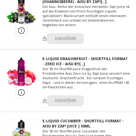
JOHANNISBEERE) - AISU BY ZAP![…]
Die Aisu -Reihe der britischen Hersteller Zap! Juice ist
auf die Kreation von frisch-fruchtigen Liquids
spezialisiert. Blackcurrant enthüllt einen intensiven
Geschmack von schwarzen Johannisbeeren ,
begleitet von einem...
HINZUFÜGEN
E-LIQUID DRAGONFRUIT - SHORTFILL FORMAT
- ZERO ICE - AISU BY[…]
Der 50 ml Shortfill-Juice Dragonfruit der
Produktreihe Aisu Zero Ice by Zap! Juice serviert eine
exotische Drachenfrucht . Ein rundum fruchtiger
Vape - und in dieser Version ganz ohne Eis-Effekt ! 60
ml-Fläschchen aus...
HINZUFÜGEN
E-LIQUID CUCUMBER - SHORTFILL FORMAT -
AISU BY ZAP! JUICE | 50ML
Der 50 ml Shortfill-Juice Cucumber der
Produktreihe Aisu by Zap! Juice bietet den