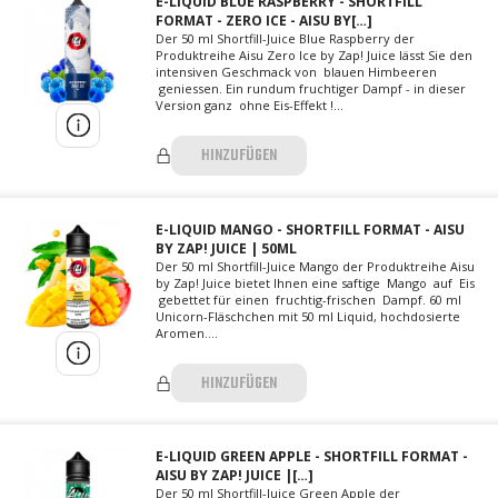
E-LIQUID BLUE RASPBERRY - SHORTFILL
FORMAT - ZERO ICE - AISU BY[…]
Der 50 ml Shortfill-Juice Blue Raspberry der
Produktreihe Aisu Zero Ice by Zap! Juice lässt Sie den
intensiven Geschmack von blauen Himbeeren
geniessen. Ein rundum fruchtiger Dampf - in dieser
Version ganz ohne Eis-Effekt !...
HINZUFÜGEN
E-LIQUID MANGO - SHORTFILL FORMAT - AISU
BY ZAP! JUICE | 50ML
Der 50 ml Shortfill-Juice Mango der Produktreihe Aisu
by Zap! Juice bietet Ihnen eine saftige Mango auf Eis
gebettet für einen fruchtig-frischen Dampf. 60 ml
Unicorn-Fläschchen mit 50 ml Liquid, hochdosierte
Aromen....
HINZUFÜGEN
E-LIQUID GREEN APPLE - SHORTFILL FORMAT -
AISU BY ZAP! JUICE |[…]
Der 50 ml Shortfill-Juice Green Apple der