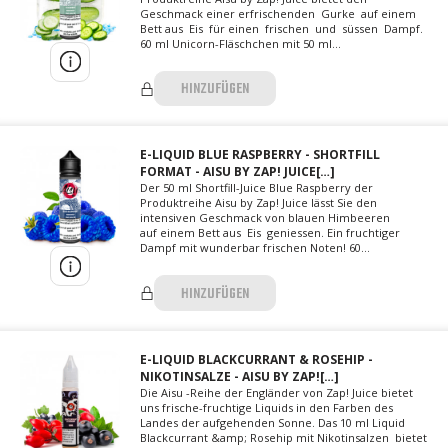
Geschmack einer erfrischenden Gurke auf einem
Bett aus Eis für einen frischen und süssen Dampf.
60 ml Unicorn-Fläschchen mit 50 ml...
HINZUFÜGEN
E-LIQUID BLUE RASPBERRY - SHORTFILL
FORMAT - AISU BY ZAP! JUICE[…]
Der 50 ml Shortfill-Juice Blue Raspberry der
Produktreihe Aisu by Zap! Juice lässt Sie den
intensiven Geschmack von blauen Himbeeren
auf einem Bett aus Eis geniessen. Ein fruchtiger
Dampf mit wunderbar frischen Noten! 60...
HINZUFÜGEN
E-LIQUID BLACKCURRANT & ROSEHIP -
NIKOTINSALZE - AISU BY ZAP![…]
Die Aisu -Reihe der Engländer von Zap! Juice bietet
uns frische-fruchtige Liquids in den Farben des
Landes der aufgehenden Sonne. Das 10 ml Liquid
Blackcurrant &amp; Rosehip mit Nikotinsalzen bietet