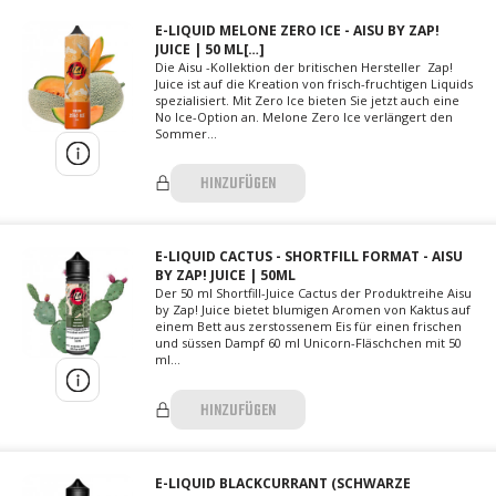
E-LIQUID MELONE ZERO ICE - AISU BY ZAP!
JUICE | 50 ML[…]
Die Aisu -Kollektion der britischen Hersteller Zap!
Juice ist auf die Kreation von frisch-fruchtigen Liquids
spezialisiert. Mit Zero Ice bieten Sie jetzt auch eine
No Ice-Option an. Melone Zero Ice verlängert den
Sommer...
HINZUFÜGEN
E-LIQUID CACTUS - SHORTFILL FORMAT - AISU
BY ZAP! JUICE | 50ML
Der 50 ml Shortfill-Juice Cactus der Produktreihe Aisu
by Zap! Juice bietet blumigen Aromen von Kaktus auf
einem Bett aus zerstossenem Eis für einen frischen
und süssen Dampf 60 ml Unicorn-Fläschchen mit 50
ml...
HINZUFÜGEN
E-LIQUID BLACKCURRANT (SCHWARZE