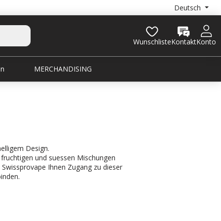
Deutsch
Wunschliste
Kontakt
Konto
en
MERCHANDISING
elligem Design.
it fruchtigen und suessen Mischungen
tet Swissprovape Ihnen Zugang zu dieser
binden.