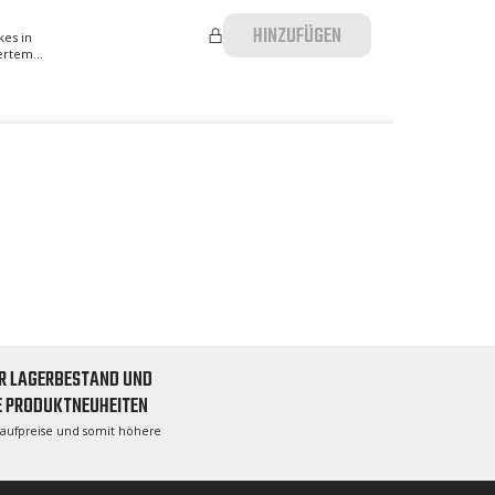
HINZUFÜGEN
kes in
rtem...
R LAGERBESTAND UND
E PRODUKTNEUHEITEN
Kaufpreise und somit höhere