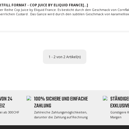
RTFILL FORMAT - COP JUICE BY ELIQUID FRANCE[…]
 der Reihe Cop Juice by Eliquid France. Es besticht durch den Geschmack von Cornfla
rrlichen Custard . Das Ganze wird durch den subtilen Geschmack von karamellisie
1 - 2 von 2 Artikel(n)
VON 24
100% SICHERE UND EINFACHE
STÄNDIGE
EIZ
ZAHLUNG
EXKLUSIV
rei ab 300CHF
Zahlreiche Zahlungsmöglichkeiten,
Günstigere 
darunter die Zahlung auf Rechnung
Margen