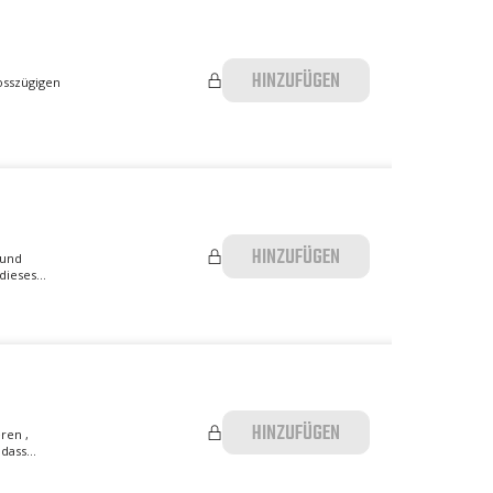
HINZUFÜGEN
osszügigen
HINZUFÜGEN
 und
ieses...
HINZUFÜGEN
ren ,
ass...