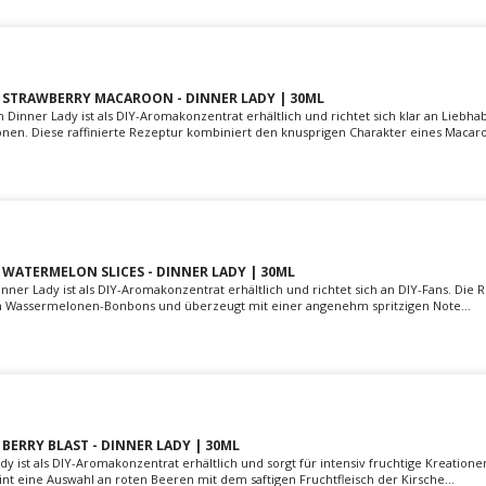
STRAWBERRY MACAROON - DINNER LADY | 30ML
Dinner Lady ist als DIY-Aromakonzentrat erhältlich und richtet sich klar an Liebha
onen. Diese raffinierte Rezeptur kombiniert den knusprigen Charakter eines Macaro
ATERMELON SLICES - DINNER LADY | 30ML
ner Lady ist als DIY-Aromakonzentrat erhältlich und richtet sich an DIY-Fans. Die R
ren Wassermelonen-Bonbons und überzeugt mit einer angenehm spritzigen Note...
ERRY BLAST - DINNER LADY | 30ML
dy ist als DIY-Aromakonzentrat erhältlich und sorgt für intensiv fruchtige Kreatione
nt eine Auswahl an roten Beeren mit dem saftigen Fruchtfleisch der Kirsche...