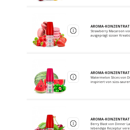
AROMA-KONZENTRAT 
Strawberry Macaroon von 
ausgeprägt süsser Kreati
AROMA-KONZENTRAT W
Watermelon Slices von Din
inspiriert von süss-sau
AROMA-KONZENTRAT B
Berry Blast von Dinner La
lebendige Rezeptur verei