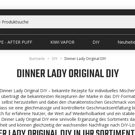
E - AFTER PUFF
KIWI VAPOR
DIY
Neuheit
Startseite
DIY
Dinner Lady Original DIY
DINNER LADY ORIGINAL DIY
Dinner Lady Original DIY – bekannte Rezepte für individuelles Mische
überträgt die bekanntesten Rezepturen der Marke in das DIY-Forma
s selbst herzustellen und dabei den charakteristischen Geschmack von
dass sie eine gleichmässige und kontrollierte Geschmacksentfaltung bi
uch für erfahrene Nutzer, die Wert auf Wiederholbarkeit und ein stabile
t Dinner Lady Original DIY eine sinnvolle Ergänzung des Sortiments da
heit und können gleichzeitig der wachsenden Nachfrage nach DIY-Lö
R LADY ORIGINAL DIY IN IHR SORTIMEN