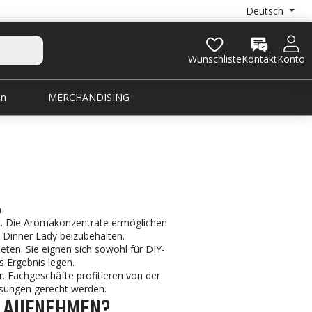
Deutsch
Wunschliste
Kontakt
Konto
en
MERCHANDISING
n
t. Die Aromakonzentrate ermöglichen
 Dinner Lady beizubehalten.
eten. Sie eignen sich sowohl für DIY-
s Ergebnis legen.
r. Fachgeschäfte profitieren von der
sungen gerecht werden.
T AUFNEHMEN?