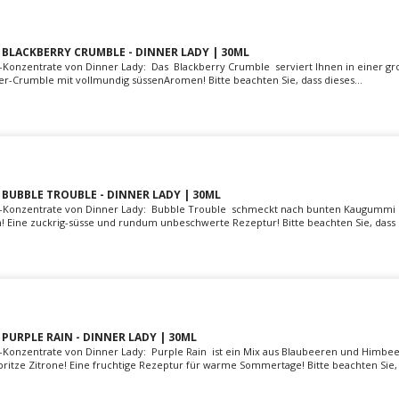
LACKBERRY CRUMBLE - DINNER LADY | 30ML
-Konzentrate von Dinner Lady: Das Blackberry Crumble serviert Ihnen in einer gr
-Crumble mit vollmundig süssenAromen! Bitte beachten Sie, dass dieses...
UBBLE TROUBLE - DINNER LADY | 30ML
a-Konzentrate von Dinner Lady: Bubble Trouble schmeckt nach bunten Kaugummi
en! Eine zuckrig-süsse und rundum unbeschwerte Rezeptur! Bitte beachten Sie, dass d
URPLE RAIN - DINNER LADY | 30ML
-Konzentrate von Dinner Lady: Purple Rain ist ein Mix aus Blaubeeren und Himbee
itze Zitrone! Eine fruchtige Rezeptur für warme Sommertage! Bitte beachten Sie, d