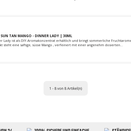
UN TAN MANGO - DINNER LADY | 30ML
 Lady ist als DIY-Aromakonzentrat erhältlich und bringt sommerliche Fruchtarome
t steht eine saftige, süsse Mango , verfeinert mit einer angenehm dosierten...
1 - 8 von 8 Artikel(n)