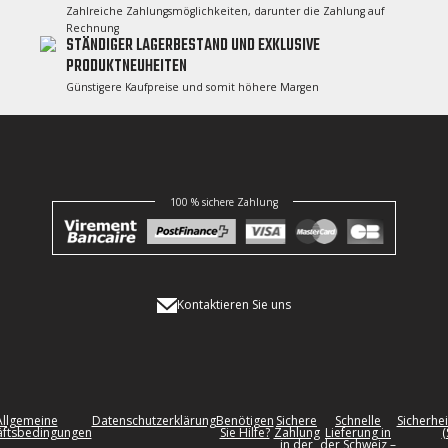
Zahlreiche Zahlungsmöglichkeiten, darunter die Zahlung auf
Rechnung
STÄNDIGER LAGERBESTAND UND EXKLUSIVE
PRODUKTNEUHEITEN
Günstigere Kaufpreise und somit höhere Margen
100 % sichere Zahlung
Kontaktieren Sie uns
Allgemeine
Datenschutzerklärung
Benötigen
Sichere
Schnelle
Sicherhei
ftsbedingungen
Sie Hilfe?
Zahlung
Lieferung in
(
in der
der Schweiz –