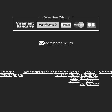
100 % sichere Zahlung
Kontaktieren Sie uns
Allgemeine
Datenschutzerklärung
Benötigen
Sichere
Schnelle
Sicherhei
ftsbedingungen
Sie Hilfe?
Zahlung
Lieferung in
(
in der
der Schweiz –
Schweiz
ohne
Zollgebühren