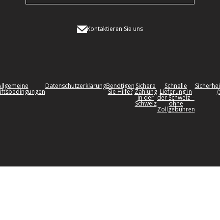
Kontaktieren Sie uns
Allgemeine
Datenschutzerklärung
Benötigen
Sichere
Schnelle
Sicherhei
ftsbedingungen
Sie Hilfe?
Zahlung
Lieferung in
(
in der
der Schweiz –
Schweiz
ohne
Zollgebühren