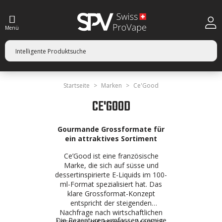
Menü
Startseite
Marken
Ce'Good
CE'GOOD
Gourmande Grossformate für
ein attraktives Sortiment
Ce’Good ist eine französische
Marke, die sich auf süsse und
dessertinspirierte E-Liquids im 100-
ml-Format spezialisiert hat. Das
klare Grossformat-Konzept
entspricht der steigenden
Nachfrage nach wirtschaftlichen
Die Rezepturen umfassen cremige
Lösungen mit intensiver Aromatik.