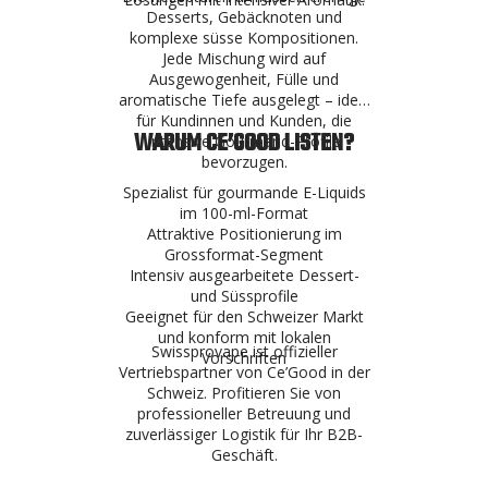
Desserts, Gebäcknoten und
komplexe süsse Kompositionen.
Jede Mischung wird auf
Ausgewogenheit, Fülle und
aromatische Tiefe ausgelegt – ideal
für Kundinnen und Kunden, die
WARUM CE’GOOD LISTEN?
intensive Gourmand-Profile
bevorzugen.
Spezialist für gourmande E-Liquids
im 100-ml-Format
Attraktive Positionierung im
Grossformat-Segment
Intensiv ausgearbeitete Dessert-
und Süssprofile
Geeignet für den Schweizer Markt
und konform mit lokalen
Swissprovape ist offizieller
Vorschriften
Vertriebspartner von Ce’Good in der
Schweiz. Profitieren Sie von
professioneller Betreuung und
zuverlässiger Logistik für Ihr B2B-
Geschäft.