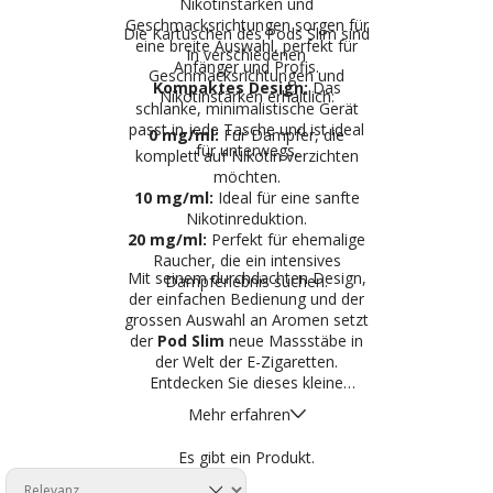
Nikotinstärken und
Geschmacksrichtungen sorgen für
Die Kartuschen des Pods Slim sind
eine breite Auswahl, perfekt für
in verschiedenen
Anfänger und Profis.
Geschmacksrichtungen und
Kompaktes Design:
Das
Nikotinstärken erhältlich:
schlanke, minimalistische Gerät
passt in jede Tasche und ist ideal
0 mg/ml:
Für Dampfer, die
für unterwegs.
komplett auf Nikotin verzichten
möchten.
10 mg/ml:
Ideal für eine sanfte
Nikotinreduktion.
20 mg/ml:
Perfekt für ehemalige
Raucher, die ein intensives
Mit seinem durchdachten Design,
Dampferlebnis suchen.
der einfachen Bedienung und der
grossen Auswahl an Aromen setzt
der
Pod Slim
neue Massstäbe in
der Welt der E-Zigaretten.
Entdecken Sie dieses kleine
Kraftpaket und bestellen Sie jetzt
Mehr erfahren
auf
Freevap.ch
!
Es gibt ein Produkt.