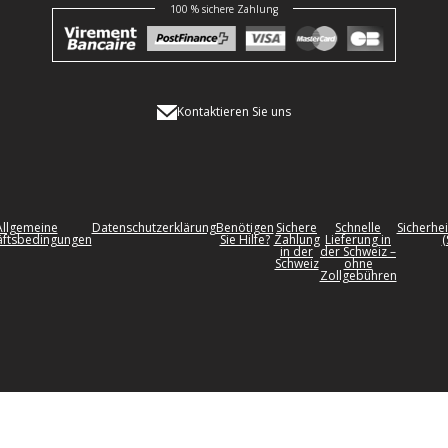
100 % sichere Zahlung
Kontaktieren Sie uns
Allgemeine
Datenschutzerklärung
Benötigen
Sichere
Schnelle
Sicherhei
ftsbedingungen
Sie Hilfe?
Zahlung
Lieferung in
(
in der
der Schweiz –
Schweiz
ohne
Zollgebühren