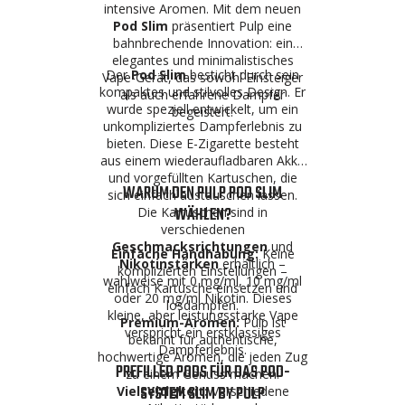
intensive Aromen. Mit dem neuen
Pod Slim
präsentiert Pulp eine
bahnbrechende Innovation: ein
elegantes und minimalistisches
Der
Pod Slim
besticht durch sein
Vape-Gerät, das sowohl Einsteiger
kompaktes und stilvolles Design. Er
als auch erfahrene Dampfer
wurde speziell entwickelt, um ein
begeistert.
unkompliziertes Dampferlebnis zu
bieten. Diese E-Zigarette besteht
aus einem wiederaufladbaren Akku
und vorgefüllten Kartuschen, die
WARUM DEN PULP POD SLIM
sich einfach austauschen lassen.
WÄHLEN?
Die Kartuschen sind in
verschiedenen
Geschmacksrichtungen
und
Einfache Handhabung:
Keine
Nikotinstärken
erhältlich –
komplizierten Einstellungen –
wahlweise mit 0 mg/ml, 10 mg/ml
einfach Kartusche einsetzen und
oder 20 mg/ml Nikotin. Dieses
losdampfen.
kleine, aber leistungsstarke Vape
Premium-Aromen:
Pulp ist
verspricht ein erstklassiges
bekannt für authentische,
Dampferlebnis.
hochwertige Aromen, die jeden Zug
PREFILLED PODS FÜR DAS POD-
zu einem Genuss machen.
SYSTEM SLIM BY PULP
Vielseitigkeit:
Verschiedene