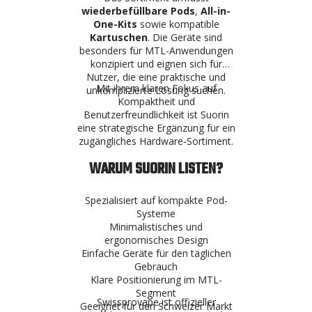
wiederbefüllbare Pods
,
All-in-
One-Kits
sowie kompatible
Kartuschen
. Die Geräte sind
besonders für MTL-Anwendungen
konzipiert und eignen sich für
Nutzer, die eine praktische und
Mit ihrem klaren Fokus auf
unkomplizierte Lösung suchen.
Kompaktheit und
Benutzerfreundlichkeit ist Suorin
eine strategische Ergänzung für ein
zugängliches Hardware-Sortiment.
WARUM SUORIN LISTEN?
Spezialisiert auf kompakte Pod-
Systeme
Minimalistisches und
ergonomisches Design
Einfache Geräte für den täglichen
Gebrauch
Klare Positionierung im MTL-
Segment
Swissprovape ist offizieller
Geeignet für den Schweizer Markt