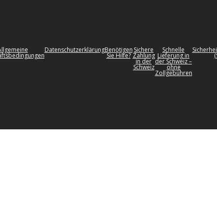
Allgemeine
Datenschutzerklärung
Benötigen
Sichere
Schnelle
Sicherhei
ftsbedingungen
Sie Hilfe?
Zahlung
Lieferung in
(
in der
der Schweiz –
Schweiz
ohne
Zollgebühren