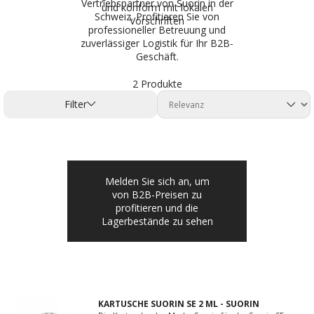
Vertriebspartner von Suorin in der
und konform mit lokalen
Schweiz. Profitieren Sie von
Vorschriften
professioneller Betreuung und
zuverlässiger Logistik für Ihr B2B-
Geschäft.
2 Produkte
Filter
Melden Sie sich an, um
von B2B-Preisen zu
profitieren und die
Lagerbestände zu sehen
KARTUSCHE SUORIN SE 2 ML - SUORIN