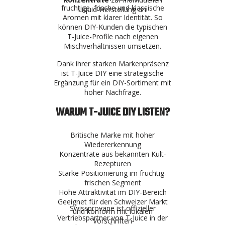
fruchtige, frische und klassische
Liquid-Herstellung an.
Aromen mit klarer Identität. So
können DIY-Kunden die typischen
T-Juice-Profile nach eigenen
Mischverhältnissen umsetzen.
Dank ihrer starken Markenpräsenz
ist T-Juice DIY eine strategische
Ergänzung für ein DIY-Sortiment mit
hoher Nachfrage.
WARUM T-JUICE DIY LISTEN?
Britische Marke mit hoher
Wiedererkennung
Konzentrate aus bekannten Kult-
Rezepturen
Starke Positionierung im fruchtig-
frischen Segment
Hohe Attraktivität im DIY-Bereich
Geeignet für den Schweizer Markt
Swissprovape ist offizieller
und konform mit lokalen
Vertriebspartner von T-Juice in der
Vorschriften