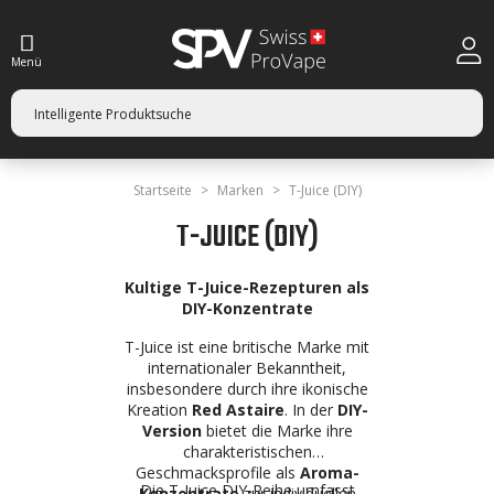
Menü
Startseite
Marken
T-Juice (DIY)
T-JUICE (DIY)
Kultige T-Juice-Rezepturen als
DIY-Konzentrate
T-Juice ist eine britische Marke mit
internationaler Bekanntheit,
insbesondere durch ihre ikonische
Kreation
Red Astaire
. In der
DIY-
Version
bietet die Marke ihre
charakteristischen
Geschmacksprofile als
Aroma-
Die T-Juice DIY-Reihe umfasst
Konzentrate
zur individuellen