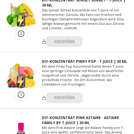
DIY-KONZENTRAT SUNSET SORBET - T-JUICE |
30 ML
Das Sunset Sorbet Konzentrat von T-Juice ist ein
sommerlicher Genuss, der Fans von frischen und
fruchtigen Dampferlebnissen begeistern wird. Eine
saftige Ananas gemischt mit einem Duo aus Zitrone
und Limette , umhüllt...
HINZUFÜGEN
DIY-KONZENTRAT PINKY POP - T-JUICE | 30 ML
Mit dem Pinky Pop Konzentrat bietet Ihnen T-Juice
eine spritzige Limonade mit Noten von säuerlicher
Grapefruit und Zitrone , abgerundet durch eine
prickelnde Frische . Ein DIY-Konzentrat, das
Liebhabern von fruchtigen...
HINZUFÜGEN
DIY-KONZENTRAT PINK ASTAIRE - ASTAIRE
FAMILY BY T-JUICE | 30 ML
Mit dem Pink Astaire zeigt die Astaire Family von T-
Juice ihre sanfte, verführerische Seite. Das Aroma