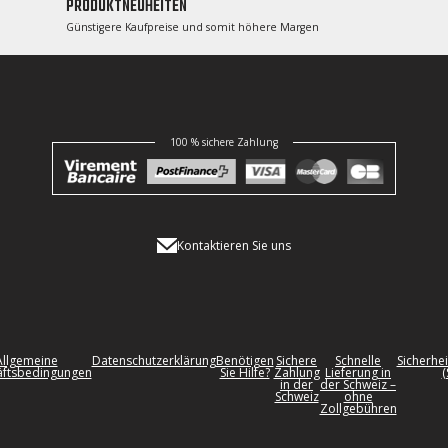
PRODUKTNEUHEITEN
Günstigere Kaufpreise und somit höhere Margen
100 % sichere Zahlung
Kontaktieren Sie uns
Allgemeine
Datenschutzerklärung
Benötigen
Sichere
Schnelle
Sicherhei
ftsbedingungen
Sie Hilfe?
Zahlung
Lieferung in
(
in der
der Schweiz –
Schweiz
ohne
Zollgebühren