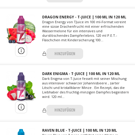
DRAGON ENERGY - T-JUICE | 100 ML IN 120 ML
Dragon Energy von TJuice im 100 ml-Format vereint
eine süsse Drachenfrucht mit einer erfrischenden
Wassermelone für ein intensives und
durstlöschendes Dampferlebnis. 120 ml P.E.T.-
Fläschchen mit Kindersicherung 100...
HINZUFÜGEN
DARK ENIGMA - T-JUICE | 100 ML IN 120 ML
Dark Enigma von T-Juice fesselt mit seiner Mischung
aus intensiver schwarzer Johannisbeere , zarter
Litschi und kristallklarer Minze . Ein Rezept, das die
Liebhaber des fruchtig-minzigen Dampfes begeistern
wird. 120 ml...
HINZUFÜGEN
RAVEN BLUE - T-JUICE | 100 ML IN 120 ML