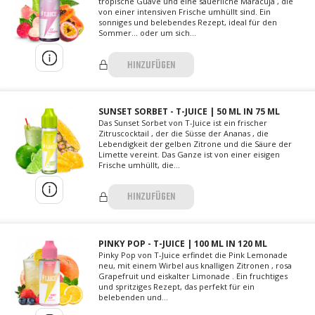
tropische Guave und eine säuerliche Maracuja , die
von einer intensiven Frische umhüllt sind. Ein
sonniges und belebendes Rezept, ideal für den
Sommer... oder um sich...
HINZUFÜGEN
SUNSET SORBET - T-JUICE | 50 ML IN 75 ML
Das Sunset Sorbet von T-Juice ist ein frischer
Zitruscocktail , der die Süsse der Ananas , die
Lebendigkeit der gelben Zitrone und die Säure der
Limette vereint. Das Ganze ist von einer eisigen
Frische umhüllt, die...
HINZUFÜGEN
PINKY POP - T-JUICE | 100 ML IN 120 ML
Pinky Pop von T-Juice erfindet die Pink Lemonade
neu, mit einem Wirbel aus knalligen Zitronen , rosa
Grapefruit und eiskalter Limonade . Ein fruchtiges
und spritziges Rezept, das perfekt für ein
belebenden und...