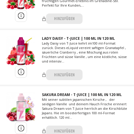
fruchtigen Gourmet-Erlebnis im Grenadine-Stil.
Perfekt für Ihre Kunden,...
HINZUFÜGEN
LADY DAISY - T-JUICE | 100 ML IN 120 ML
Lady Daisy von T-Juice kehrt im100 ml-Format
zurück. Dieses eLiquid vereint saftigen Granatapfel ,
säuerliche Cranberry , eine Mischung aus roten
Früchten und süsse Vanille , um eine köstliche, süsse
und intensiv...
HINZUFÜGEN
SAKURA DREAM - T-JUICE | 100 ML IN 120 ML
Mit seiner subtilen japanischen Kirsche , der
seidigen Vanille und deinem Hauch Frische erinnert
Sakura Dream von T-Juice herrlich an die Kirschblüte
Japans. Hie im boosterfertigen 100 ml-Format
erhältlich. 120 ml...
HINZUFÜGEN