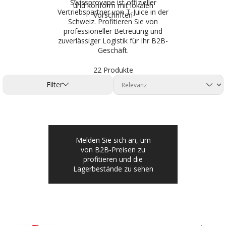
Swissprovape ist offizieller
und konform mit lokalen
Vertriebspartner von T-Juice in der
Vorschriften
Schweiz. Profitieren Sie von
professioneller Betreuung und
zuverlässiger Logistik für Ihr B2B-
Geschäft.
22 Produkte
Filter
Melden Sie sich an, um
von B2B-Preisen zu
profitieren und die
Lagerbestände zu sehen