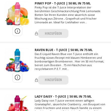
PINKY POP - T-JUICE | 50 ML IN 75 ML
Pinky Pop ist die T-Juice Interpretation der
berühmten Geschmacksrichtung Pink Lemonade.
Bieten Sie Ihren Kunden eine säuerlich-süsse
Mischung aus Zitrone , Grapefruit und frischer
Limonade an. Ideal für Liebhaber von...
HINZUFÜGEN
RAVEN BLUE - T-JUICE | 50 ML IN 75 ML
Das E-Liquid Raven Blue von T-Juice enthüllt ein
fruchtig-süsses Rezept mit blauen Himbeeren und
bonbonartigen Brombeeren . Hier im 50 ml-Format,
bereit zum Boosten . 75 ml-Fläschchen aus
recyclebarem P.E.T. mit...
HINZUFÜGEN
LADY DAISY - T-JUICE | 50 ML IN 75 ML
Lady Daisy von T-Juice vereint einen saftigen
Granatapfel , säuerliche Cranberry , ein Bouquet von
roten Früchten und einen Hauch Vanille zu einem