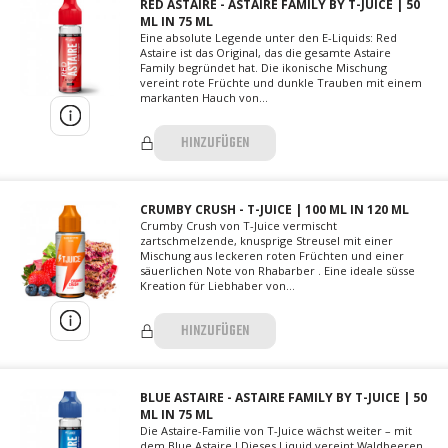
RED ASTAIRE - ASTAIRE FAMILY BY T-JUICE | 50
ML IN 75 ML
Eine absolute Legende unter den E-Liquids: Red
Astaire ist das Original, das die gesamte Astaire
Family begründet hat. Die ikonische Mischung
vereint rote Früchte und dunkle Trauben mit einem
markanten Hauch von...
HINZUFÜGEN
CRUMBY CRUSH - T-JUICE | 100 ML IN 120 ML
Crumby Crush von T-Juice vermischt
zartschmelzende, knusprige Streusel mit einer
Mischung aus leckeren roten Früchten und einer
säuerlichen Note von Rhabarber . Eine ideale süsse
Kreation für Liebhaber von...
HINZUFÜGEN
BLUE ASTAIRE - ASTAIRE FAMILY BY T-JUICE | 50
ML IN 75 ML
Die Astaire-Familie von T-Juice wächst weiter – mit
dem Blue Astaire ! Dieses Liquid vereint Waldbeeren