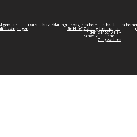
Allgemeine
Datenschutzerklärung
Benötigen
Sichere
Schnelle
Sicherhei
ftsbedingungen
Sie Hilfe?
Zahlung
Lieferung in
(
in der
der Schweiz –
Schweiz
ohne
Zollgebühren