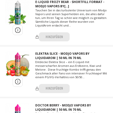
E-LIQUID FROZY BEAR - SHORTFILL FORMAT -
MODJO VAPORS BY[…]
Tauchen Sie in das turbulente Universum von Modjo
Vapors und seinen Superhelden ein, die alles dafür
tun, um Ihren Tag so schön wie möglich zu gestalten.
Sämtliche Liquids dieser Reihe wurden von
LiquidArom erdacht und...
HINZUFÜGEN
ELEKTRA SLICE - MODJO VAPORS BY
LIQUIDAROM | 50 ML IN 70 ML
Entdecke Elektra Slice – ein E-Liquid mit
messerscharfen Aromen aus Erdbeere, Kiwi und
Melone . Diese fruchtige Kombo trifft genau den
Geschmack aller Fans von intensiver Fruchtvape! Mit
einem PG/VG-Verhältnis von 50/50...
HINZUFÜGEN
DOCTOR BERRY - MODJO VAPORS BY
LIQUIDAROM | 50 ML IN 70 ML