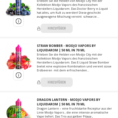
Erleben Sie die Helden von Modjo City mit der
Kollektion Modjo Vapors des französischen
Herstellers Liquidarom. Das Doctor Berry e-Liquid
hat alles, um Kult zu werden! Diese geschickt
ausgewogene Mischung vereint schwarze...
HINZUFÜGEN
STRAW BOMBER - MODJO VAPORS BY
LIQUIDAROM | 50 ML IN 70 ML
Erleben Sie die Helden von Modjo City mit der
Kollektion Modjo Vapors des französischen
Herstellers Liquidarom. Das E-Liquid Straw Bomber
bietet eine explosive Kombination und vereint süsse
Erdbeeren mit dem erfrischenden...
HINZUFÜGEN
DRAGON LANTERN - MODJO VAPORS BY
LIQUIDAROM | 50 ML IN 70 ML
Dragon Lantern – eine fruchtstarke Rezeptur aus der
Linie Modjo Vapors , die eine intensiv aromatische
Vape liefert. Das Trio aus gelber Pitaya ,