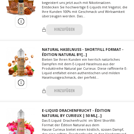
begeistert uns jetzt auch mit Nikotinsalzen.
Entdecken Sie hochwertige E-Liquids mit Vegetol, die
Ihre Kunden 100% mit Geschmack und Wirksamkeit
überzeugen werden. Das...
HINZUFÜGEN
NATURAL HASELNUSS - SHORTFILL FORMAT -
ÉDITION NATURAL BY[…]
Bieten Sie Ihren Kunden ein herrlich natürliches
Dampfen mit dem E-Liquid Haselnuss aus der
Produktreihe Natural par Curieux. Diese raffinierte E-
Liquid entfaltet einen authentischen und milden
Haselnussgeschmack, der perfekt...
HINZUFÜGEN
E-LIQUID DRACHENFRUCHT - ÉDITION
NATURAL BY CURIEUX | 50 ML[…]
Das E-Liquid Drachenfrucht im 50ml Shortfill-
Format der Édition Natural aus dem
Hause Curieux bietet einen köstlich, süssen Dampf,
der eine saftige Drachenfrucht in den Vordergrund