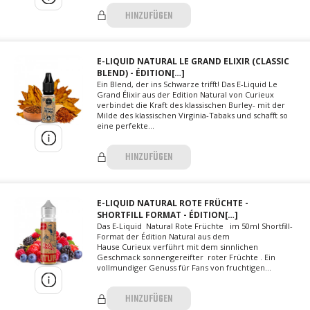
HINZUFÜGEN
E-LIQUID NATURAL LE GRAND ELIXIR (CLASSIC
BLEND) - ÉDITION[…]
Ein Blend, der ins Schwarze trifft! Das E-Liquid Le
Grand Élixir aus der Edition Natural von Curieux
verbindet die Kraft des klassischen Burley- mit der
Milde des klassischen Virginia-Tabaks und schafft so
eine perfekte...
HINZUFÜGEN
E-LIQUID NATURAL ROTE FRÜCHTE -
SHORTFILL FORMAT - ÉDITION[…]
Das E-Liquid Natural Rote Früchte im 50ml Shortfill-
Format der Édition Natural aus dem
Hause Curieux verführt mit dem sinnlichen
Geschmack sonnengereifter roter Früchte . Ein
vollmundiger Genuss für Fans von fruchtigen...
HINZUFÜGEN