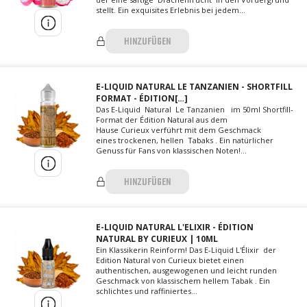
stellt. Ein exquisites Erlebnis bei jedem...
HINZUFÜGEN
E-LIQUID NATURAL LE TANZANIEN - SHORTFILL
FORMAT - ÉDITION[…]
Das E-Liquid Natural Le Tanzanien im 50ml Shortfill-
Format der Édition Natural aus dem
Hause Curieux verführt mit dem Geschmack
eines trockenen, hellen Tabaks . Ein natürlicher
Genuss für Fans von klassischen Noten!...
HINZUFÜGEN
E-LIQUID NATURAL L'ELIXIR - ÉDITION
NATURAL BY CURIEUX | 10ML
Ein Klassikerin Reinform! Das E-Liquid L'Élixir der
Edition Natural von Curieux bietet einen
authentischen, ausgewogenen und leicht runden
Geschmack von klassischem hellem Tabak . Ein
schlichtes und raffiniertes...