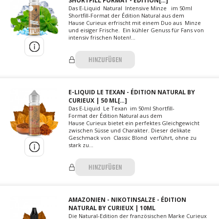
SHORTFILL FORMAT - ÉDITION[…]
Das E-Liquid Natural Intensive Minze im 50ml
Shortfill-Format der Édition Natural aus dem
Hause Curieux erfrischt mit einem Duo aus Minze
und eisiger Frische. Ein kühler Genuss für Fans von
intensiv frischen Noten!...
HINZUFÜGEN
E-LIQUID LE TEXAN - ÉDITION NATURAL BY
CURIEUX | 50 ML[…]
Das E-Liquid Le Texan im 50ml Shortfill-
Format der Édition Natural aus dem
Hause Curieux bietet ein perfektes Gleichgewicht
zwischen Süsse und Charakter. Dieser delikate
Geschmack von Classic Blond verführt, ohne zu
stark zu...
HINZUFÜGEN
AMAZONIEN - NIKOTINSALZE - ÉDITION
NATURAL BY CURIEUX | 10ML
Die Natural-Edition der französischen Marke Curieux