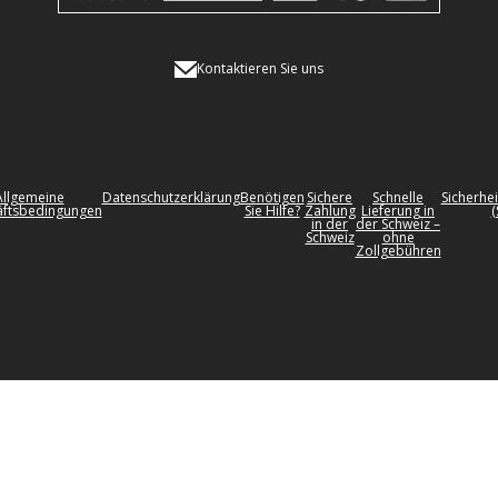
Kontaktieren Sie uns
Allgemeine
Datenschutzerklärung
Benötigen
Sichere
Schnelle
Sicherhei
ftsbedingungen
Sie Hilfe?
Zahlung
Lieferung in
(
in der
der Schweiz –
Schweiz
ohne
Zollgebühren