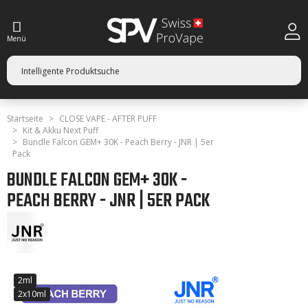
Menü
Startseite
CLOSE VAPE - AFTER PUFF
Kit & Akku Next Puff
Bundle Falcon GEM+ 30K - Peach Berry - JNR | 5er
Pack
BUNDLE FALCON GEM+ 30K -
PEACH BERRY - JNR | 5ER PACK
2ml
2x10ml