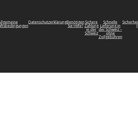
Allgemeine
Datenschutzerklärung
Benötigen
Sichere
Schnelle
Sicherhei
ftsbedingungen
Sie Hilfe?
Zahlung
Lieferung in
(
in der
der Schweiz –
Schweiz
ohne
Zollgebühren