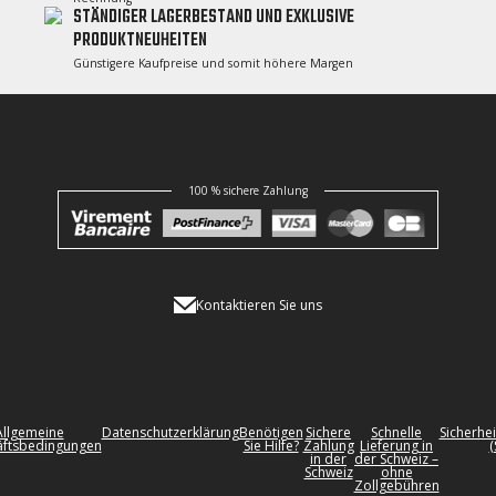
STÄNDIGER LAGERBESTAND UND EXKLUSIVE
PRODUKTNEUHEITEN
Günstigere Kaufpreise und somit höhere Margen
100 % sichere Zahlung
Kontaktieren Sie uns
Allgemeine
Datenschutzerklärung
Benötigen
Sichere
Schnelle
Sicherhei
ftsbedingungen
Sie Hilfe?
Zahlung
Lieferung in
(
in der
der Schweiz –
Schweiz
ohne
Zollgebühren