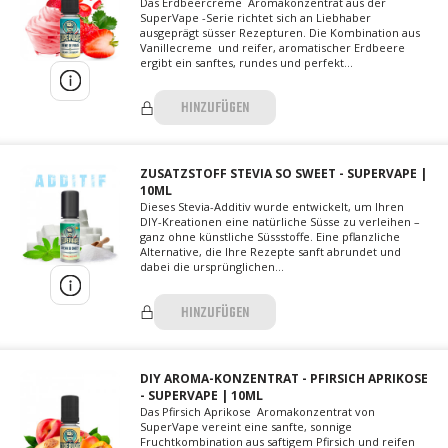
Das Erdbeercreme Aromakonzentrat aus der
SuperVape -Serie richtet sich an Liebhaber
ausgeprägt süsser Rezepturen. Die Kombination aus
Vanillecreme und reifer, aromatischer Erdbeere
ergibt ein sanftes, rundes und perfekt...
HINZUFÜGEN
ZUSATZSTOFF STEVIA SO SWEET - SUPERVAPE |
10ML
Dieses Stevia-Additiv wurde entwickelt, um Ihren
DIY-Kreationen eine natürliche Süsse zu verleihen –
ganz ohne künstliche Süssstoffe. Eine pflanzliche
Alternative, die Ihre Rezepte sanft abrundet und
dabei die ursprünglichen...
HINZUFÜGEN
DIY AROMA-KONZENTRAT - PFIRSICH APRIKOSE
- SUPERVAPE | 10ML
Das Pfirsich Aprikose Aromakonzentrat von
SuperVape vereint eine sanfte, sonnige
Fruchtkombination aus saftigem Pfirsich und reifen