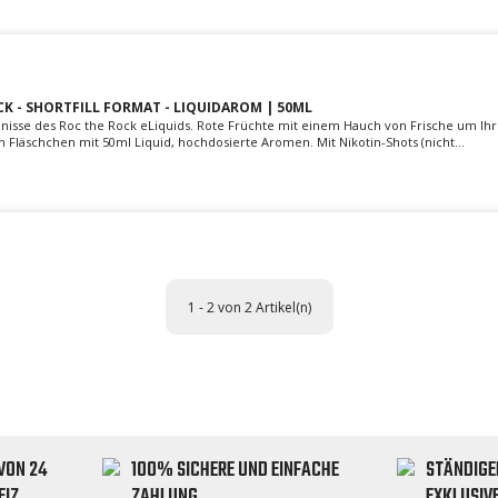
CK - SHORTFILL FORMAT - LIQUIDAROM | 50ML
nisse des Roc the Rock eLiquids. Rote Früchte mit einem Hauch von Frische um Ihr 
 Fläschchen mit 50ml Liquid, hochdosierte Aromen. Mit Nikotin-Shots (nicht...
1 - 2 von 2 Artikel(n)
VON 24
100% SICHERE UND EINFACHE
STÄNDIGE
EIZ
ZAHLUNG
EXKLUSIV