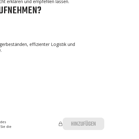
cht erklären und empfehlen lassen.
AUFNEHMEN?
erbeständen, effizienter Logistik und
.
 des
HINZUFÜGEN
Sie die