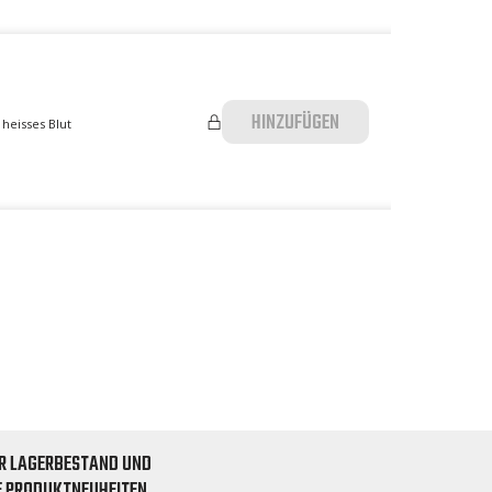
HINZUFÜGEN
heisses Blut
R LAGERBESTAND UND
E PRODUKTNEUHEITEN