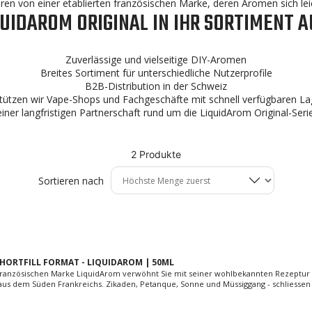
eren von einer etablierten französischen Marke, deren Aromen sich lei
UIDAROM ORIGINAL IN IHR SORTIMENT 
Zuverlässige und vielseitige DIY-Aromen
Breites Sortiment für unterschiedliche Nutzerprofile
B2B-Distribution in der Schweiz
tützen wir Vape-Shops und Fachgeschäfte mit schnell verfügbaren Lag
einer langfristigen Partnerschaft rund um die LiquidArom Original-Serie
2 Produkte
Sortieren nach
 SHORTFILL FORMAT - LIQUIDAROM | 50ML
r französischen Marke LiquidArom verwöhnt Sie mit seiner wohlbekannten Rezeptur
aus dem Süden Frankreichs. Zikaden, Petanque, Sonne und Müssiggang - schliessen 