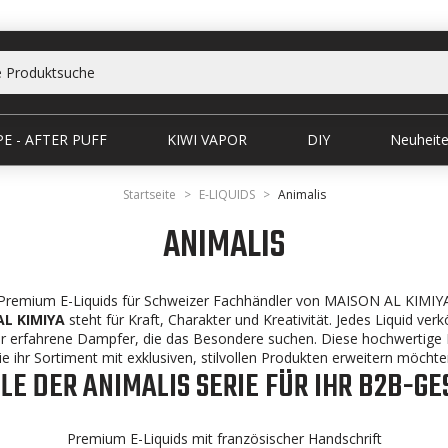
E - AFTER PUFF
KIWI VAPOR
DIY
Neuheit
Startseite
E-LIQUIDS
Animalis
ANIMALIS
Premium E-Liquids für Schweizer Fachhändler von MAISON AL KIMIY
AL KIMIYA
steht für Kraft, Charakter und Kreativität. Jedes Liquid ver
für erfahrene Dampfer, die das Besondere suchen. Diese hochwertige K
ie ihr Sortiment mit exklusiven, stilvollen Produkten erweitern möchte
LE DER ANIMALIS SERIE FÜR IHR B2B-G
Premium E-Liquids mit französischer Handschrift