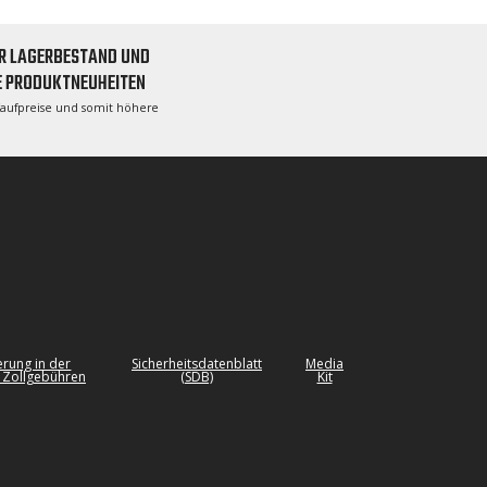
R LAGERBESTAND UND
E PRODUKTNEUHEITEN
Kaufpreise und somit höhere
erung in der
Sicherheitsdatenblatt
Media
 Zollgebühren
(SDB)
Kit