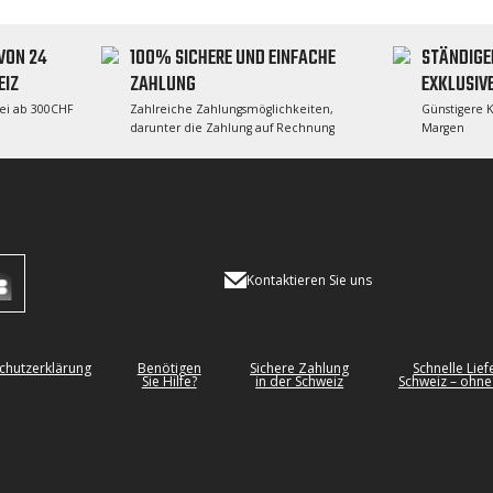
VON 24
100% SICHERE UND EINFACHE
STÄNDIGE
EIZ
ZAHLUNG
EXKLUSIV
rei ab 300CHF
Zahlreiche Zahlungsmöglichkeiten,
Günstigere 
darunter die Zahlung auf Rechnung
Margen
Kontaktieren Sie uns
chutzerklärung
Benötigen
Sichere Zahlung
Schnelle Lief
Sie Hilfe?
in der Schweiz
Schweiz – ohne