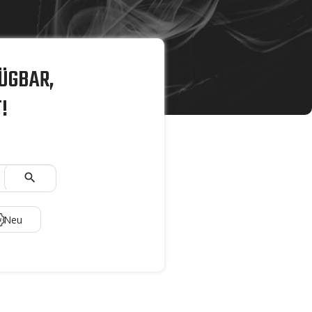
ÜGBAR,
!

Neu