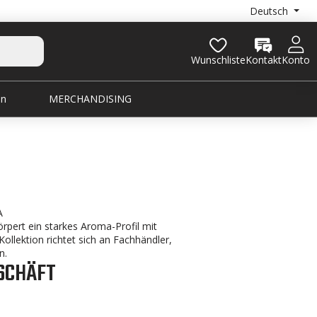
Deutsch
Wunschliste
Kontakt
Konto
en
MERCHANDISING
A
körpert ein starkes Aroma-Profil mit
ollektion richtet sich an Fachhändler,
n.
ESCHÄFT