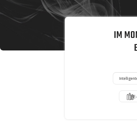
IM MO
E